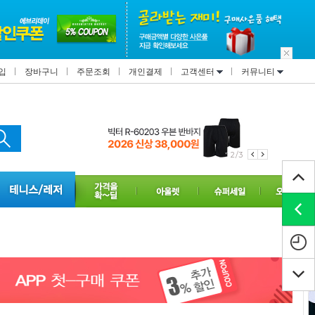
입
장바구니
주문조회
개인결제
고객센터
커뮤니티
2/3