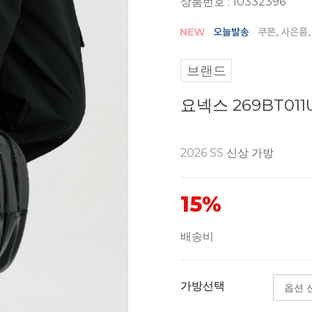
상품번호 : 10332396
브랜드
요넥스 269BT0
2026 SS 신상 가방
15%
배송비
가방선택