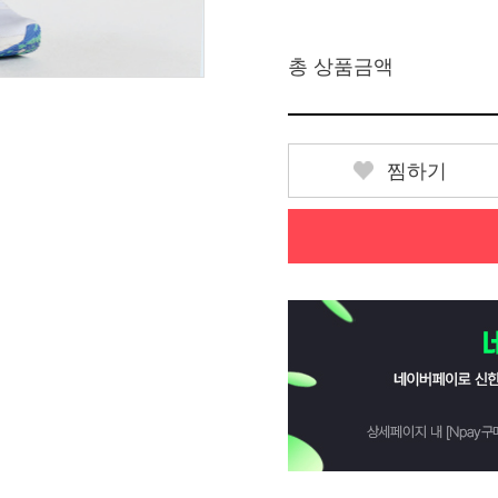
총 상품금액
찜하기