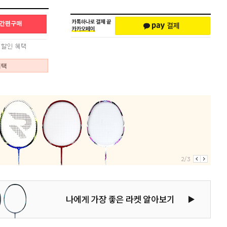
혜택
2/3