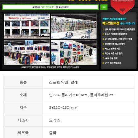
종류
스포츠 양말 1켤레
소재
면 51%, 폴리에스터 46%, 폴리우레탄 3%
치수
S (220~250mm)
제조자
요넥스
제조국
중국