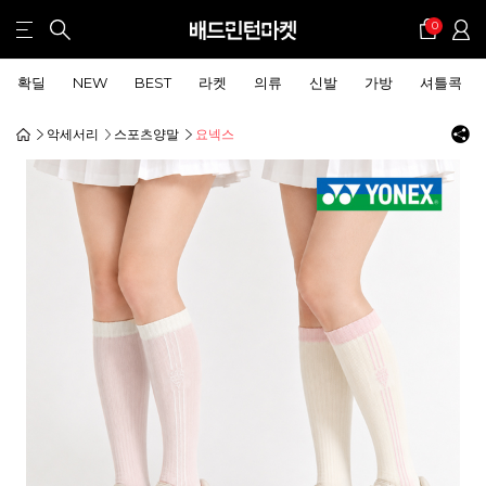
0
확딜
NEW
BEST
라켓
의류
신발
가방
셔틀콕
악세서리
스포츠양말
요넥스