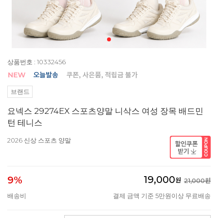
상품번호 : 10332456
브랜드
요넥스 29274EX 스포츠양말 니삭스 여성 장목 배드민
턴 테니스
2026 신상 스포츠 양말
19,000
9%
원
21,000원
배송비
결제 금액 기준 5만원이상 무료배송