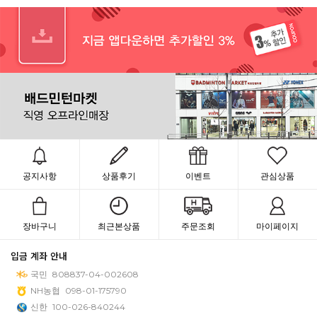
공지사항
상품후기
이벤트
관심상품
장바구니
최근본상품
주문조회
마이페이지
입금 계좌 안내
국민
808837-04-002608
NH농협
098-01-175790
신한
100-026-840244