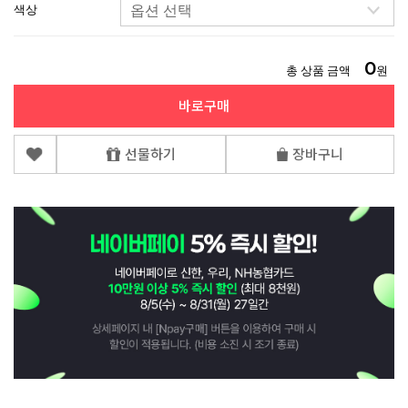
색상
0
총 상품 금액
원
바로구매
선물하기
장바구니