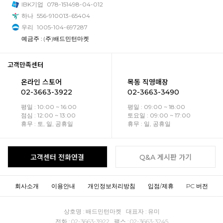
IBK기업
078-151498-04-012
하나
556-910013-65404
우리
1005-104-697287
예금주 : (주)배드민턴마켓
고객만족센터
온라인 스토어
목동 직영매장
02-3663-3922
02-3663-3490
평일 : 10:00 ~ 16:00
평일 : 09:00 ~ 18:00
점심 : 12:00 ~ 13:00
토요일 : 09:00 ~ 17:00
휴무 : 토, 일, 공휴일
휴무 : 일, 공휴일
고객센터 전화연결
Q&A 게시판 가기
회사소개
이용안내
개인정보처리방침
입점/제휴
PC 버전
상호명 : 배드민턴마켓 대표자 : 유미
전화 : 02-3663-3922 팩스 : 02-3663-3245