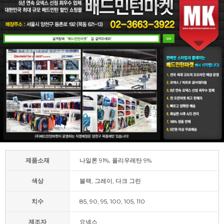
제품소재
나일론 91%, 폴리우레탄 9%
색상
블랙, 그레이, 다크 그린
치수
85, 90, 95, 100, 105, 110
제조자
요넥스