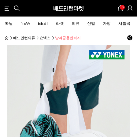
0
확딜
NEW
BEST
라켓
의류
신발
가방
셔틀콕
배드민턴의류
요넥스
남여공용반바지