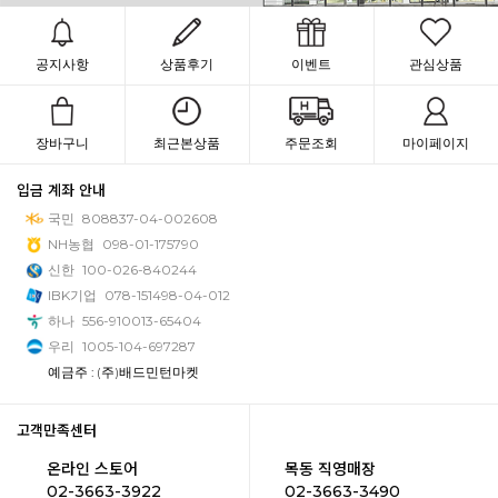
공지사항
상품후기
이벤트
관심상품
장바구니
최근본상품
주문조회
마이페이지
입금 계좌 안내
국민
808837-04-002608
NH농협
098-01-175790
신한
100-026-840244
IBK기업
078-151498-04-012
하나
556-910013-65404
우리
1005-104-697287
예금주 : (주)배드민턴마켓
고객만족센터
온라인 스토어
목동 직영매장
02-3663-3922
02-3663-3490