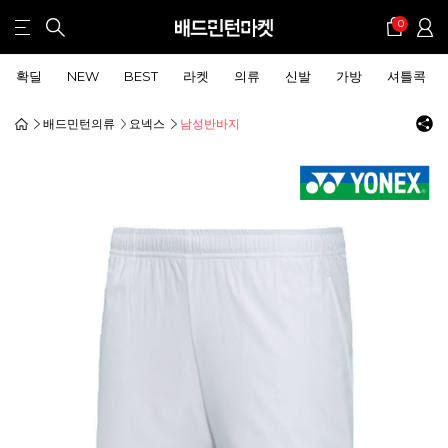
0
확딜
NEW
BEST
라켓
의류
신발
가방
셔틀콕
배드민턴의류
요넥스
남성반바지