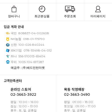
장바구니
최근본상품
주문조회
마이페이지
입금 계좌 안내
국민
808837-04-002608
NH농협
098-01-175790
신한
100-026-840244
IBK기업
078-151498-04-012
하나
556-910013-65404
우리
1005-104-697287
예금주 : (주)배드민턴마켓
고객만족센터
온라인 스토어
목동 직영매장
02-3663-3922
02-3663-3490
평일 : 10:00 ~ 16:00
평일 : 09:00 ~ 18:00
점심 : 12:00 ~ 13:00
토요일 : 09:00 ~ 17:00
휴무 : 토, 일, 공휴일
휴무 : 일, 공휴일