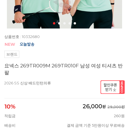
상품번호 : 10332680
브랜드
요넥스 269TR009M 269TR010F 남성 여성 티셔츠 반
팔
2026 SS 신상 배드민턴의류
26,000
10%
원
29,000원
적립금
260원
배송비
결제 금액 기준 5만원이상 무료배송