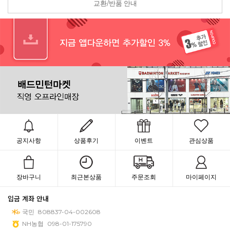
교환/반품 안내
공지사항
상품후기
이벤트
관심상품
장바구니
최근본상품
주문조회
마이페이지
입금 계좌 안내
국민
808837-04-002608
NH농협
098-01-175790