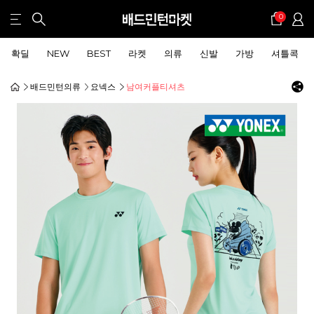
0
확딜
NEW
BEST
라켓
의류
신발
가방
셔틀콕
배드민턴의류
요넥스
남여커플티셔츠