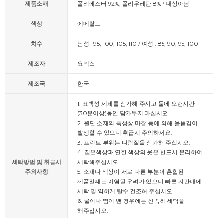
제품소재
폴리에스터 92%, 폴리우레탄 8% / 대상아님
색상
에메랄드
치수
남성 : 95, 100, 105, 110 / 여성 : 85, 90, 95, 100
제조자
요넥스
제조국
한국
1. 표백성 세제를 삼가해 주시고 물에 오랜시간
(30분이상)동안 담가두지 마십시오.
2. 원단 소재의 특성상 마찰 등에 의해 올뜯김이
발생할 수 있으니 취급시 주의하세요.
3. 프린트 부위는 다림질을 삼가해 주십시오.
4. 짙은색상과 연한 색상의 옷은 반드시 분리하여
세탁방법 및 취급시
세탁해주십시오.
주의사항
5. 소재나 색상이 서로 다른 부분이 혼합된
제품일때는 이염될 우려가 있으니 빠른 시간내에
세탁 및 약하게 탈수 건조해 주십시오.
6. 물이나 땀이 밴 경우에는 신속히 세탁을
해주십시오.