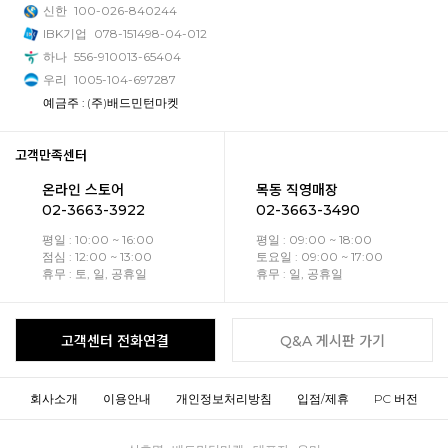
신한
100-026-840244
IBK기업
078-151498-04-012
하나
556-910013-65404
우리
1005-104-697287
예금주 : (주)배드민턴마켓
고객만족센터
온라인 스토어
목동 직영매장
02-3663-3922
02-3663-3490
평일 : 10:00 ~ 16:00
평일 : 09:00 ~ 18:00
점심 : 12:00 ~ 13:00
토요일 : 09:00 ~ 17:00
휴무 : 토, 일, 공휴일
휴무 : 일, 공휴일
고객센터 전화연결
Q&A 게시판 가기
회사소개
이용안내
개인정보처리방침
입점/제휴
PC 버전