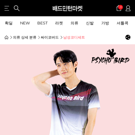
0
확딜
NEW
BEST
라켓
의류
신발
가방
셔틀콕
의류 상세 분류
싸이코버드
남성코디세트