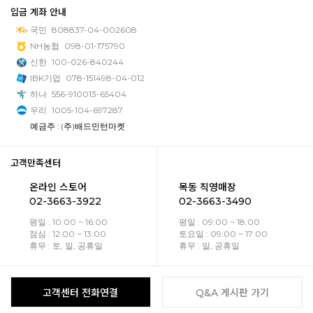
입금 계좌 안내
국민
808837-04-002608
NH농협
098-01-175790
신한
100-026-840244
IBK기업
078-151498-04-012
하나
556-910013-65404
우리
1005-104-697287
예금주 : (주)배드민턴마켓
고객만족센터
온라인 스토어
목동 직영매장
02-3663-3922
02-3663-3490
평일 : 10:00 ~ 16:00
평일 : 09:00 ~ 18:00
점심 : 12:00 ~ 13:00
토요일 : 09:00 ~ 17:00
휴무 : 토, 일, 공휴일
휴무 : 일, 공휴일
고객센터 전화연결
Q&A 게시판 가기