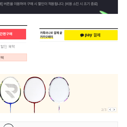
혜택
2/3