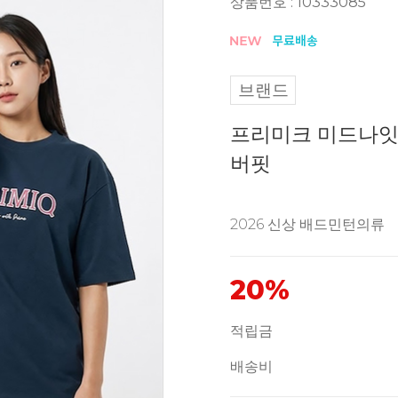
상품번호 : 10333085
브랜드
프리미크 미드나잇 H
버핏
2026 신상 배드민턴의류
20%
적립금
배송비