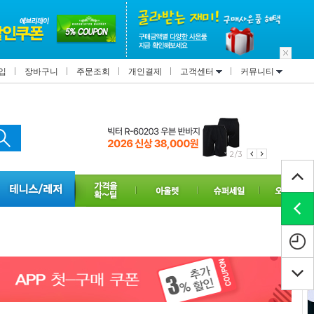
입
장바구니
주문조회
개인결제
고객센터
커뮤니티
2/3