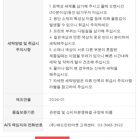
1. 표백성 세제를 삼가해 주시고 물에 오랜시간
(30분이상)동안 담가두지 마십시오.
2. 원단 소재의 특성상 마찰 등에 의해 올뜯김이
발생할 수 있으니 취급시 주의하세요.
3. 프린트 부위는 다림질을 삼가해 주십시오.
4. 짙은색상과 연한 색상의 옷은 반드시 분리하여
세탁방법 및 취급시
세탁해주십시오.
주의사항
5. 소재나 색상이 서로 다른 부분이 혼합된
제품일때는 이염될 우려가 있으니 빠른 시간내에
세탁 및 약하게 탈수 건조해 주십시오.
6. 물이나 땀이 밴 경우에는 신속히 세탁을
해주십시오.
7. 자세한 세탁방법은 의류 안쪽의 취급시 주의사항
라벨을 참고하여 주십시오.
제조연월
2026-01
품질보증기준
관련법 및 소비자분쟁해결 규정에 따름
A/S 책임자와 전화번호
(주) 배드민턴마켓 고객센터 : 02-3663-3922