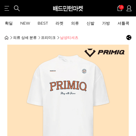
0
확딜
NEW
BEST
라켓
의류
신발
가방
셔틀콕
의류 상세 분류
프리미크
남성티셔츠