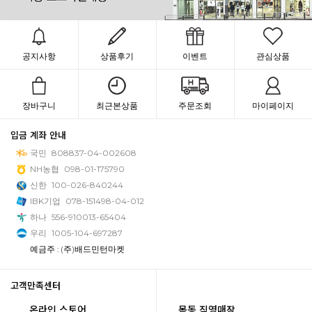
공지사항
상품후기
이벤트
관심상품
장바구니
최근본상품
주문조회
마이페이지
입금 계좌 안내
국민
808837-04-002608
NH농협
098-01-175790
신한
100-026-840244
IBK기업
078-151498-04-012
하나
556-910013-65404
우리
1005-104-697287
예금주 : (주)배드민턴마켓
고객만족센터
온라인 스토어
목동 직영매장