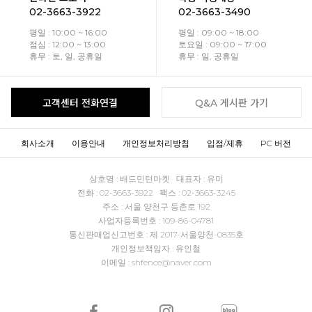
02-3663-3922
02-3663-3490
평일 : 10:00 ~ 16:00
평일 : 09:00 ~ 18:00
점심 : 12:00 ~ 13:00
토요일 : 09:00 ~ 17:00
휴무 : 토, 일, 공휴일
휴무 : 일, 공휴일
고객센터 전화연결
Q&A 게시판 가기
회사소개
이용안내
개인정보처리방침
입점/제휴
PC 버전
상호명 : 배드민턴마켓 대표자 : 유미
전화 : 02-3663-3922 팩스 : 02-3663-3245
주소 : 서울 양천구 등촌로 192
사업자등록번호 : 109-86-04781
통신판매업신고번호 : 제 2017-서울양천-0835호
개인정보책임자 : 유인철
이메일 : shfence@naver.com