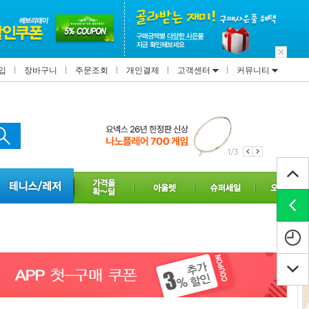
입
장바구니
주문조회
개인결제
고객센터
커뮤니티
2/3