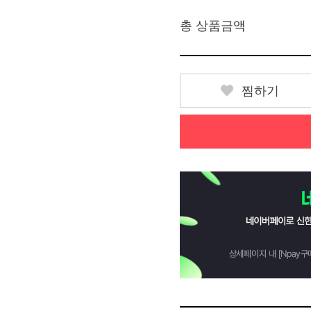
총 상품금액
찜하기