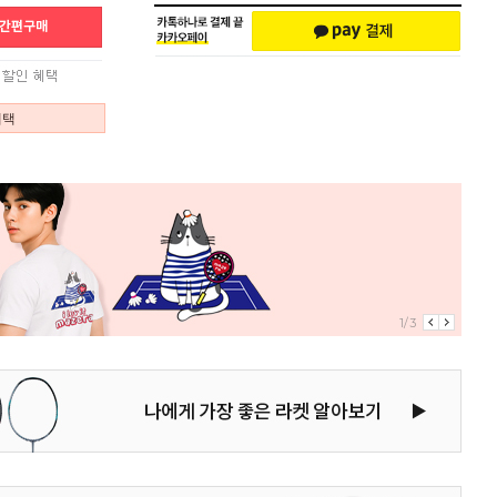
혜택
2/3