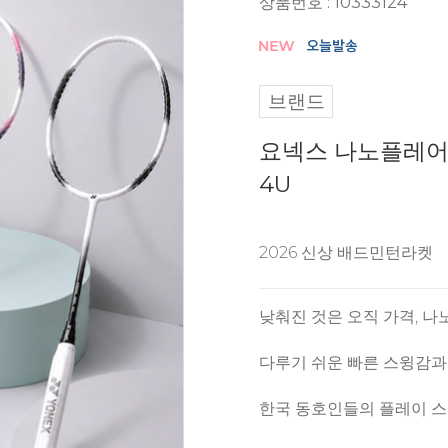
상품번호 : 10333124
브랜드
요넥스 나노플레어
4U
2026 신상 배드민턴라켓
낮춰진 것은 오직 가격, 나
다루기 쉬운 빠른 스윙감과
한국 동호인들의 플레이 스