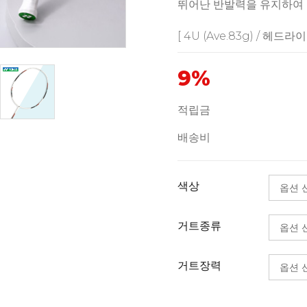
뛰어난 반발력을 유지하여 
[ 4U (Ave.83g) / 헤드라이트
9%
적립금
배송비
색상
거트종류
거트장력