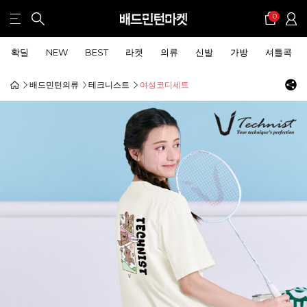
0
확딜
NEW
BEST
라켓
의류
신발
가방
셔틀콕
배드민턴의류
테크니스트
여성코디세트