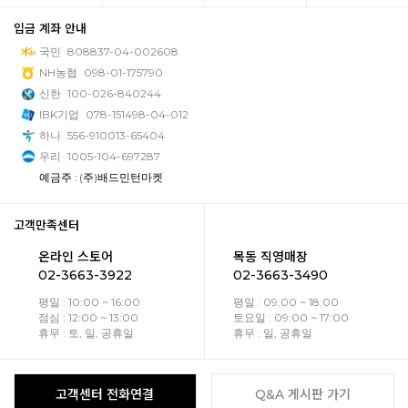
입금 계좌 안내
국민
808837-04-002608
NH농협
098-01-175790
신한
100-026-840244
IBK기업
078-151498-04-012
하나
556-910013-65404
우리
1005-104-697287
예금주 : (주)배드민턴마켓
고객만족센터
온라인 스토어
목동 직영매장
02-3663-3922
02-3663-3490
평일 : 10:00 ~ 16:00
평일 : 09:00 ~ 18:00
점심 : 12:00 ~ 13:00
토요일 : 09:00 ~ 17:00
휴무 : 토, 일, 공휴일
휴무 : 일, 공휴일
고객센터 전화연결
Q&A 게시판 가기