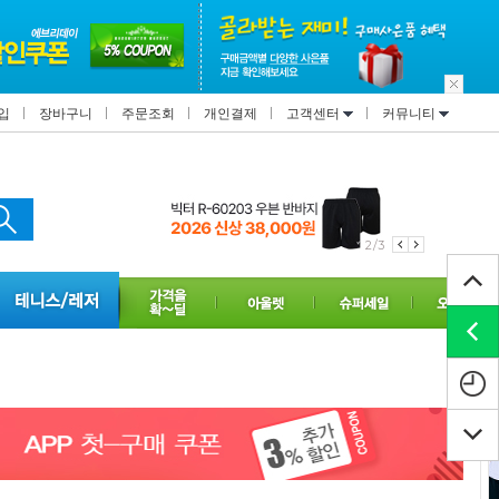
입
장바구니
주문조회
개인결제
고객센터
커뮤니티
2/3