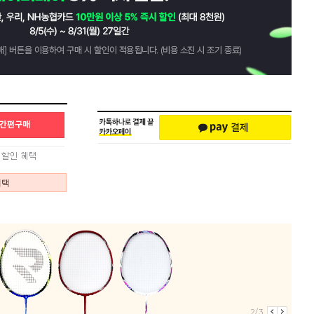
혜택
2/3