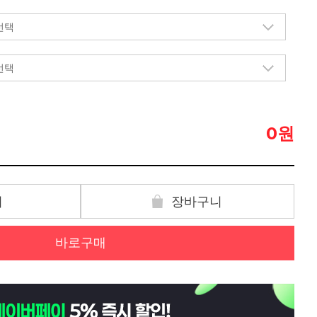
원
0
기
장바구니
바로구매