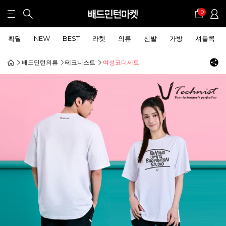
0
확딜
NEW
BEST
라켓
의류
신발
가방
셔틀콕
배드민턴의류
테크니스트
여성코디세트