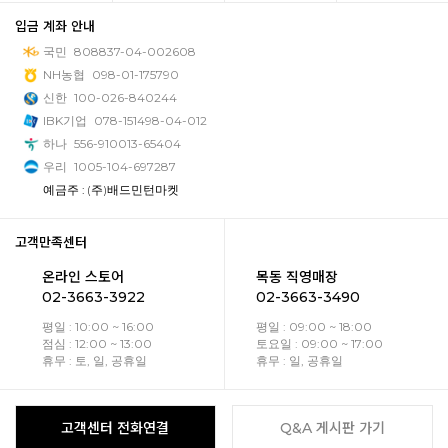
입금 계좌 안내
국민
808837-04-002608
NH농협
098-01-175790
신한
100-026-840244
IBK기업
078-151498-04-012
하나
556-910013-65404
우리
1005-104-697287
예금주 : (주)배드민턴마켓
고객만족센터
온라인 스토어
목동 직영매장
02-3663-3922
02-3663-3490
평일 : 10:00 ~ 16:00
평일 : 09:00 ~ 18:00
점심 : 12:00 ~ 13:00
토요일 : 09:00 ~ 17:00
휴무 : 토, 일, 공휴일
휴무 : 일, 공휴일
고객센터 전화연결
Q&A 게시판 가기