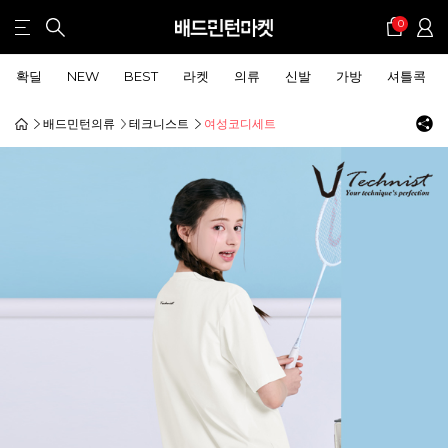
0
확딜
NEW
BEST
라켓
의류
신발
가방
셔틀콕
배드민턴의류
테크니스트
여성코디세트