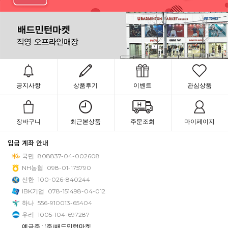
공지사항
상품후기
이벤트
관심상품
장바구니
최근본상품
주문조회
마이페이지
입금 계좌 안내
국민
808837-04-002608
NH농협
098-01-175790
신한
100-026-840244
IBK기업
078-151498-04-012
하나
556-910013-65404
우리
1005-104-697287
예금주 : (주)배드민턴마켓