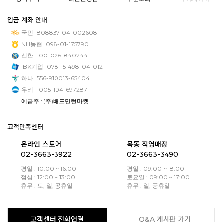
입금 계좌 안내
국민
808837-04-002608
NH농협
098-01-175790
신한
100-026-840244
IBK기업
078-151498-04-012
하나
556-910013-65404
우리
1005-104-697287
예금주 : (주)배드민턴마켓
고객만족센터
온라인 스토어
목동 직영매장
02-3663-3922
02-3663-3490
평일 : 10:00 ~ 16:00
평일 : 09:00 ~ 18:00
점심 : 12:00 ~ 13:00
토요일 : 09:00 ~ 17:00
휴무 : 토, 일, 공휴일
휴무 : 일, 공휴일
고객센터 전화연결
Q&A 게시판 가기