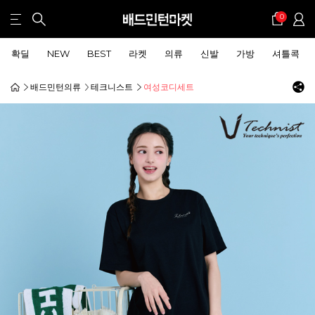
0
확딜
NEW
BEST
라켓
의류
신발
가방
셔틀콕
배드민턴의류
테크니스트
여성코디세트