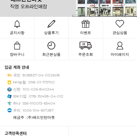
공지사항
상품후기
이벤트
관심상품
장바구니
최근본상품
주문조회
마이페이지
입금 계좌 안내
국민
808837-04-002608
NH농협
098-01-175790
신한
100-026-840244
IBK기업
078-151498-04-012
하나
556-910013-65404
우리
1005-104-697287
예금주 : (주)배드민턴마켓
고객만족센터