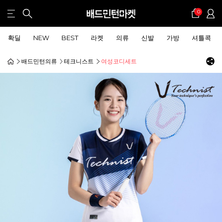
0
확딜
NEW
BEST
라켓
의류
신발
가방
셔틀콕
배드민턴의류
테크니스트
여성코디세트