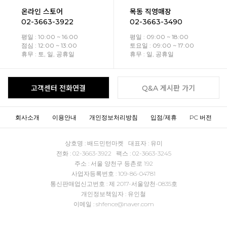
온라인 스토어
목동 직영매장
02-3663-3922
02-3663-3490
평일 : 10:00 ~ 16:00
평일 : 09:00 ~ 18:00
점심 : 12:00 ~ 13:00
토요일 : 09:00 ~ 17:00
휴무 : 토, 일, 공휴일
휴무 : 일, 공휴일
고객센터 전화연결
Q&A 게시판 가기
회사소개
이용안내
개인정보처리방침
입점/제휴
PC 버전
상호명 : 배드민턴마켓 대표자 : 유미
전화 : 02-3663-3922 팩스 : 02-3663-3245
주소 : 서울 양천구 등촌로 192
사업자등록번호 : 109-86-04781
통신판매업신고번호 : 제 2017-서울양천-0835호
개인정보책임자 : 유인철
이메일 : shfence@naver.com