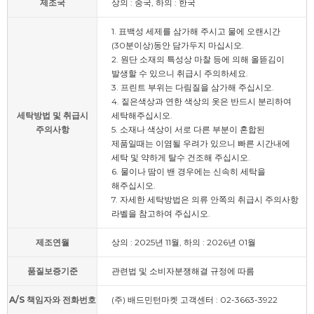
제조국
상의 : 중국, 하의 : 한국
1. 표백성 세제를 삼가해 주시고 물에 오랜시간
(30분이상)동안 담가두지 마십시오.
2. 원단 소재의 특성상 마찰 등에 의해 올뜯김이
발생할 수 있으니 취급시 주의하세요.
3. 프린트 부위는 다림질을 삼가해 주십시오.
4. 짙은색상과 연한 색상의 옷은 반드시 분리하여
세탁방법 및 취급시
세탁해주십시오.
주의사항
5. 소재나 색상이 서로 다른 부분이 혼합된
제품일때는 이염될 우려가 있으니 빠른 시간내에
세탁 및 약하게 탈수 건조해 주십시오.
6. 물이나 땀이 밴 경우에는 신속히 세탁을
해주십시오.
7. 자세한 세탁방법은 의류 안쪽의 취급시 주의사항
라벨을 참고하여 주십시오.
제조연월
상의 : 2025년 11월, 하의 : 2026년 01월
품질보증기준
관련법 및 소비자분쟁해결 규정에 따름
A/S 책임자와 전화번호
(주) 배드민턴마켓 고객센터 : 02-3663-3922