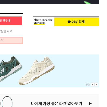
혜택
1/3