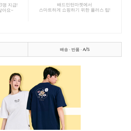
배드민턴마켓에서
3명 지급!
스마트하게 쇼핑하기 위한 플러스 팁!
않아요~
배송 · 반품 · A/S