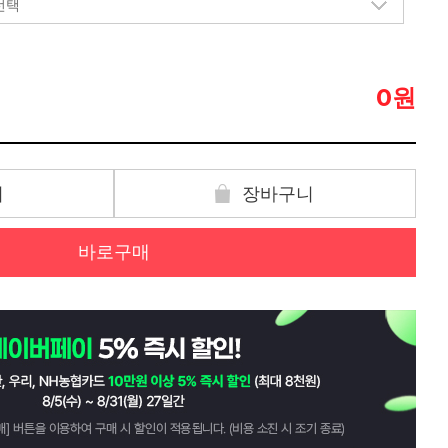
원
0
기
장바구니
바로구매