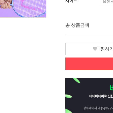
사이즈
총 상품금액
찜하