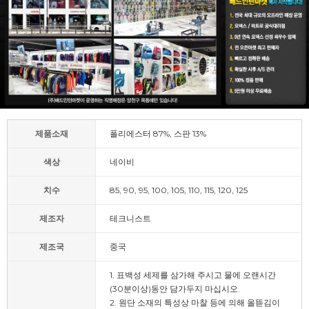
제품소재
폴리에스터 87%, 스판 13%
색상
네이비
치수
85, 90, 95, 100, 105, 110, 115, 120, 125
제조자
테크니스트
제조국
중국
1. 표백성 세제를 삼가해 주시고 물에 오랜시간
(30분이상)동안 담가두지 마십시오.
2. 원단 소재의 특성상 마찰 등에 의해 올뜯김이