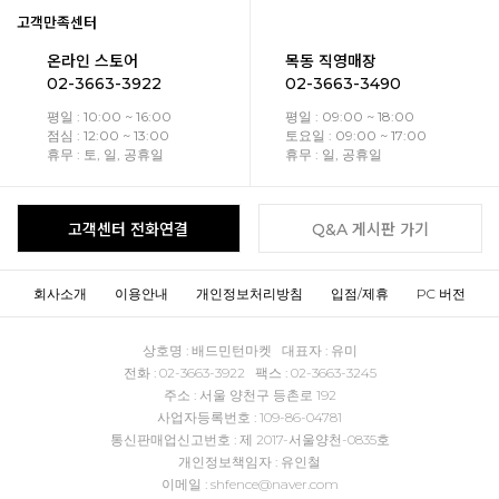
고객만족센터
온라인 스토어
목동 직영매장
02-3663-3922
02-3663-3490
평일 : 10:00 ~ 16:00
평일 : 09:00 ~ 18:00
점심 : 12:00 ~ 13:00
토요일 : 09:00 ~ 17:00
휴무 : 토, 일, 공휴일
휴무 : 일, 공휴일
고객센터 전화연결
Q&A 게시판 가기
회사소개
이용안내
개인정보처리방침
입점/제휴
PC 버전
상호명 : 배드민턴마켓 대표자 : 유미
전화 : 02-3663-3922 팩스 : 02-3663-3245
주소 : 서울 양천구 등촌로 192
사업자등록번호 : 109-86-04781
통신판매업신고번호 : 제 2017-서울양천-0835호
개인정보책임자 : 유인철
이메일 : shfence@naver.com