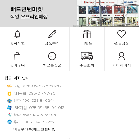
공지사항
상품후기
이벤트
관심상품
장바구니
최근본상품
주문조회
마이페이지
입금 계좌 안내
국민
808837-04-002608
NH농협
098-01-175790
신한
100-026-840244
IBK기업
078-151498-04-012
하나
556-910013-65404
우리
1005-104-697287
예금주 : (주)배드민턴마켓