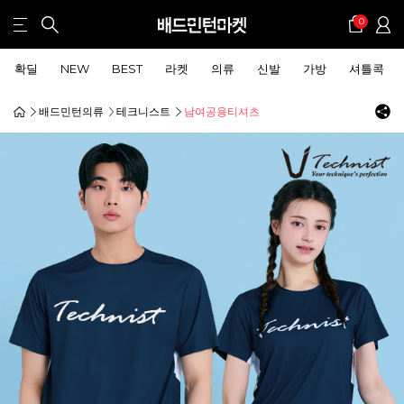
0
확딜
NEW
BEST
라켓
의류
신발
가방
셔틀콕
배드민턴의류
테크니스트
남여공용티셔츠