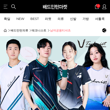
0
확딜
NEW
BEST
라켓
의류
신발
가방
셔틀콕
배드민턴의류
테크니스트
남여공용티셔츠