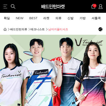
0
확딜
NEW
BEST
라켓
의류
신발
가방
셔틀콕
배드민턴의류
테크니스트
남여커플티셔츠