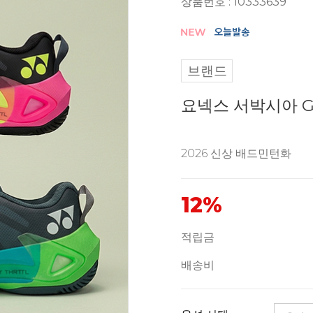
상품번호 : 10333639
브랜드
요넥스 서박시아 
2026 신상 배드민턴화
12%
적립금
배송비