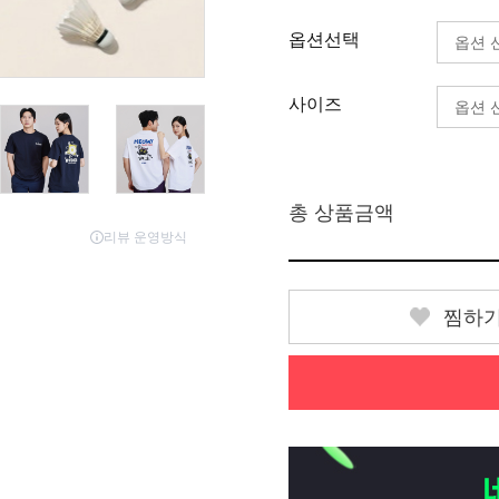
옵션선택
사이즈
총 상품금액
찜하