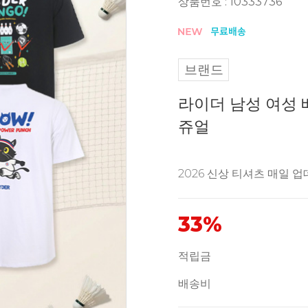
상품번호 : 10333736
브랜드
라이더 남성 여성 배
쥬얼
2026 신상 티셔츠 매일 
33%
적립금
배송비