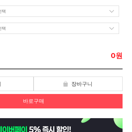
원
0
기
장바구니
바로구매