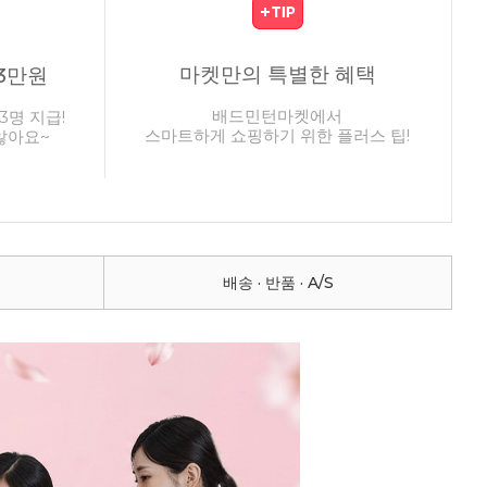
마켓만의 특별한 혜택
3만원
배드민턴마켓에서
3명 지급!
스마트하게 쇼핑하기 위한 플러스 팁!
않아요~
배송 · 반품 · A/S