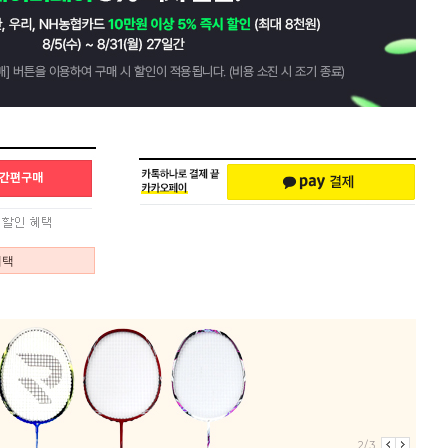
혜택
2/3