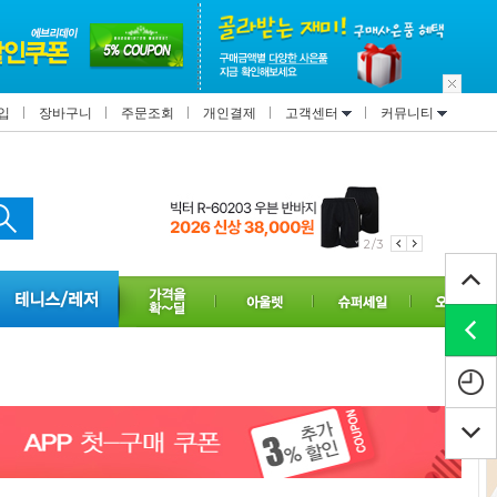
입
장바구니
주문조회
개인결제
고객센터
커뮤니티
2/3