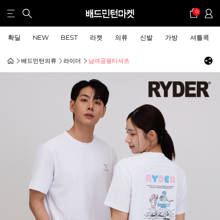
0
확딜
NEW
BEST
라켓
의류
신발
가방
셔틀콕
배드민턴의류
라이더
남여공용티셔츠