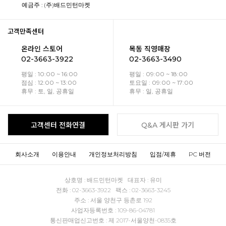
예금주 : (주)배드민턴마켓
고객만족센터
온라인 스토어
목동 직영매장
02-3663-3922
02-3663-3490
평일 : 10:00 ~ 16:00
평일 : 09:00 ~ 18:00
점심 : 12:00 ~ 13:00
토요일 : 09:00 ~ 17:00
휴무 : 토, 일, 공휴일
휴무 : 일, 공휴일
고객센터 전화연결
Q&A 게시판 가기
회사소개
이용안내
개인정보처리방침
입점/제휴
PC 버전
상호명 : 배드민턴마켓 대표자 : 유미
전화 : 02-3663-3922 팩스 : 02-3663-3245
주소 : 서울 양천구 등촌로 192
사업자등록번호 : 109-86-04781
통신판매업신고번호 : 제 2017-서울양천-0835호