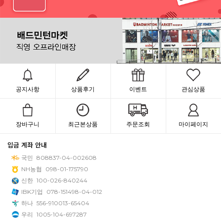
공지사항
상품후기
이벤트
관심상품
장바구니
최근본상품
주문조회
마이페이지
입금 계좌 안내
국민
808837-04-002608
NH농협
098-01-175790
신한
100-026-840244
IBK기업
078-151498-04-012
하나
556-910013-65404
우리
1005-104-697287