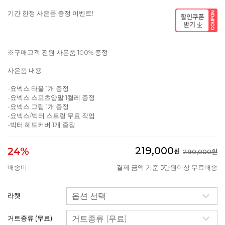
기간 한정 사은품 증정 이벤트!
※구매고객 전원 사은품 100% 증정
사은품 내용
-요넥스 타올 1개 증정
-요넥스 스포츠양말 1켤레 증정
-요넥스 그립 1개 증정
-요넥스/빅터 스트링 무료 작업
-빅터 헤드커버 1개 증정
219,000
24%
원
290,000원
배송비
결제 금액 기준 5만원이상 무료배송
라켓
거트종류 (무료)