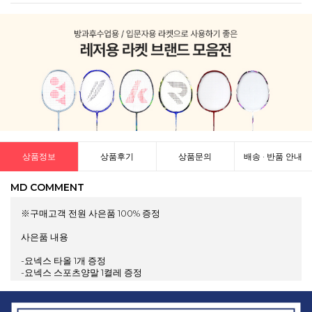
상품정보
상품후기
상품문의
배송 · 반품 안내
MD COMMENT
※구매고객 전원 사은품 100% 증정
사은품 내용
-요넥스 타올 1개 증정
-요넥스 스포츠양말 1켤레 증정
-요넥스 그립 1개 증정
-요넥스/빅터 스트링 무료 작업
-빅터 헤드커버 1개 증정