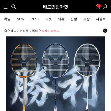
0
확딜
NEW
BEST
라켓
의류
신발
가방
셔틀콕
배드민턴라켓
빅터
브레이브소드