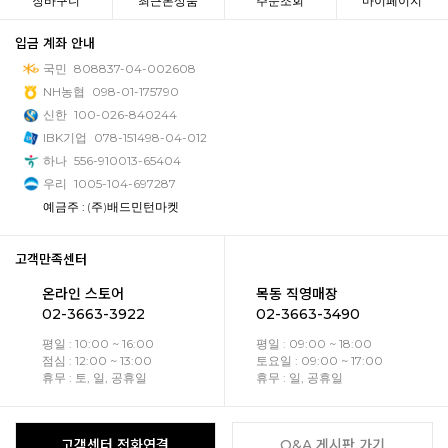
장바구니
최근본상품
주문조회
마이페이지
입금 계좌 안내
국민
808837-04-002608
NH농협
098-01-175790
신한
100-026-840244
IBK기업
078-151498-04-012
하나
556-910013-65404
우리
1005-104-697287
예금주 : (주)배드민턴마켓
고객만족센터
온라인 스토어
목동 직영매장
02-3663-3922
02-3663-3490
평일 : 10:00 ~ 16:00
평일 : 09:00 ~ 18:00
점심 : 12:00 ~ 13:00
토요일 : 09:00 ~ 17:00
휴무 : 토, 일, 공휴일
휴무 : 일, 공휴일
고객센터 전화연결
Q&A 게시판 가기