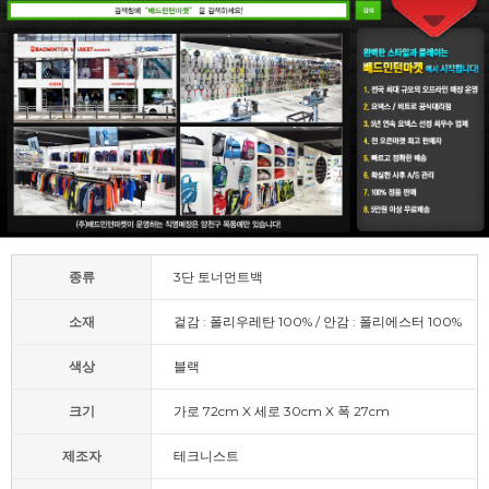
종류
3단 토너먼트백
소재
겉감 : 폴리우레탄 100% / 안감 : 폴리에스터 100%
색상
블랙
크기
가로 72cm X 세로 30cm X 폭 27cm
제조자
테크니스트