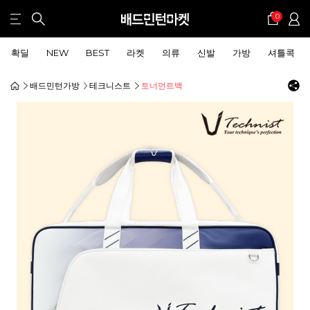
0
확딜
NEW
BEST
라켓
의류
신발
가방
셔틀콕
배드민턴가방
테크니스트
토너먼트백