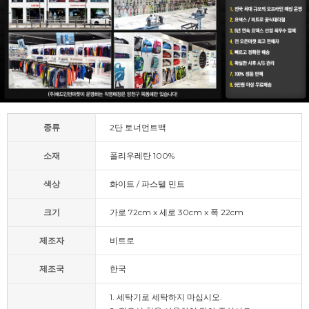
종류
2단 토너먼트백
소재
폴리우레탄 100%
색상
화이트 / 파스텔 민트
크기
가로 72cm x 세로 30cm x 폭 22cm
제조자
비트로
제조국
한국
1. 세탁기로 세탁하지 마십시오.