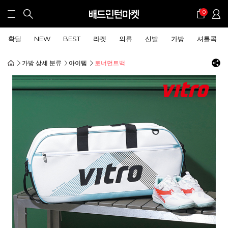
0
확딜
NEW
BEST
라켓
의류
신발
가방
셔틀콕
가방 상세 분류
아이템
토너먼트백