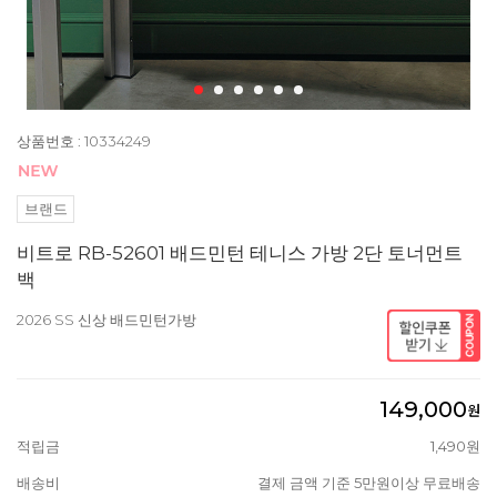
상품번호 : 10334249
브랜드
비트로 RB-52601 배드민턴 테니스 가방 2단 토너먼트
백
2026 SS 신상 배드민턴가방
149,000
원
적립금
1,490원
배송비
결제 금액 기준 5만원이상 무료배송