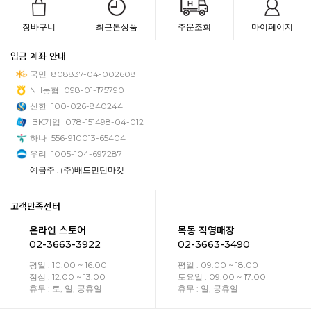
장바구니
최근본상품
주문조회
마이페이지
입금 계좌 안내
국민
808837-04-002608
NH농협
098-01-175790
신한
100-026-840244
IBK기업
078-151498-04-012
하나
556-910013-65404
우리
1005-104-697287
예금주 : (주)배드민턴마켓
고객만족센터
온라인 스토어
목동 직영매장
02-3663-3922
02-3663-3490
평일 : 10:00 ~ 16:00
평일 : 09:00 ~ 18:00
점심 : 12:00 ~ 13:00
토요일 : 09:00 ~ 17:00
휴무 : 토, 일, 공휴일
휴무 : 일, 공휴일