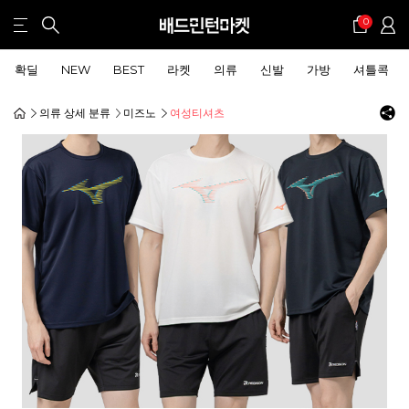
0
확딜
NEW
BEST
라켓
의류
신발
가방
셔틀콕
의류 상세 분류
미즈노
여성티셔츠