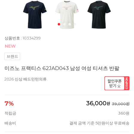
상품번호 : 10334299
브랜드
미즈노 프랙티스 62JAD043 남성 여성 티셔츠 반팔
2026 신상 배드민턴의류
36,000
7%
원
39,000원
적립금
360원
배송비
결제 금액 기준 5만원이상 무료배송