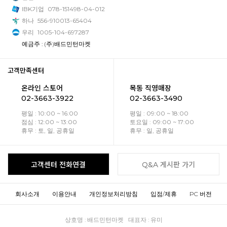
IBK기업
078-151498-04-012
하나
556-910013-65404
우리
1005-104-697287
예금주 : (주)배드민턴마켓
고객만족센터
온라인 스토어
목동 직영매장
02-3663-3922
02-3663-3490
평일 : 10:00 ~ 16:00
평일 : 09:00 ~ 18:00
점심 : 12:00 ~ 13:00
토요일 : 09:00 ~ 17:00
휴무 : 토, 일, 공휴일
휴무 : 일, 공휴일
고객센터 전화연결
Q&A 게시판 가기
회사소개
이용안내
개인정보처리방침
입점/제휴
PC 버전
상호명 : 배드민턴마켓 대표자 : 유미