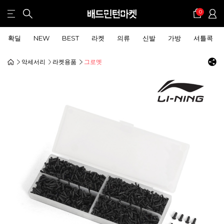
0
확딜
NEW
BEST
라켓
의류
신발
가방
셔틀콕
악세서리
라켓용품
그로멧