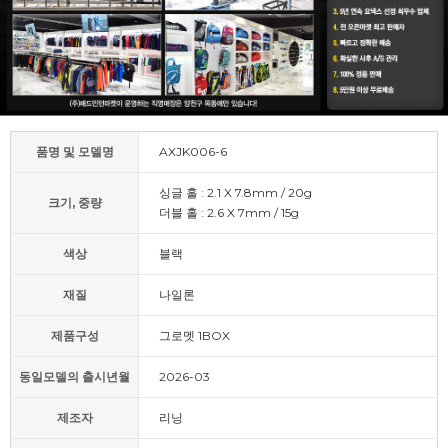
품명 및 모델명
AXJK006-6
싱글 홀 : 2.1 X 7.8mm / 20g
크기, 중량
더블 홀 : 2.6 X 7mm / 15g
색상
블랙
재질
나일론
제품구성
그로멧 1BOX
동일모델의 출시년월
2026-03
제조자
리닝