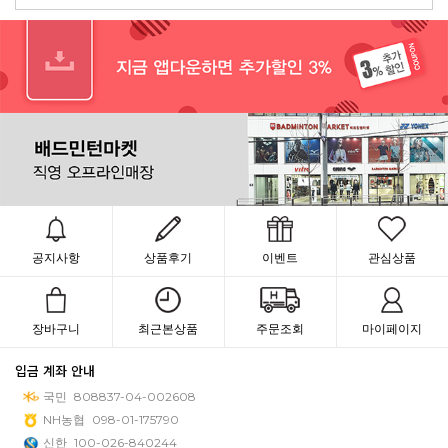
공지사항
상품후기
이벤트
관심상품
장바구니
최근본상품
주문조회
마이페이지
입금 계좌 안내
국민
808837-04-002608
NH농협
098-01-175790
신한
100-026-840244