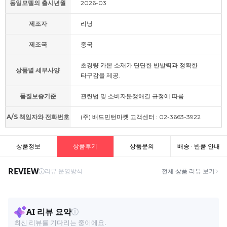
동일모델의 출시년월
2026-03
제조자
리닝
제조국
중국
초경량 카본 소재가 단단한 반발력과 정확한
상품별 세부사양
타구감을 제공.
품질보증기준
관련법 및 소비자분쟁해결 규정에 따름
A/S 책임자와 전화번호
(주) 배드민턴마켓 고객센터 : 02-3663-3922
상품정보
상품후기
상품문의
배송 · 반품 안내