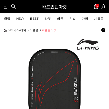
0
확딜
NEW
BEST
라켓
의류
신발
가방
셔틀콕
테니스/레저
피클볼
피클볼라켓