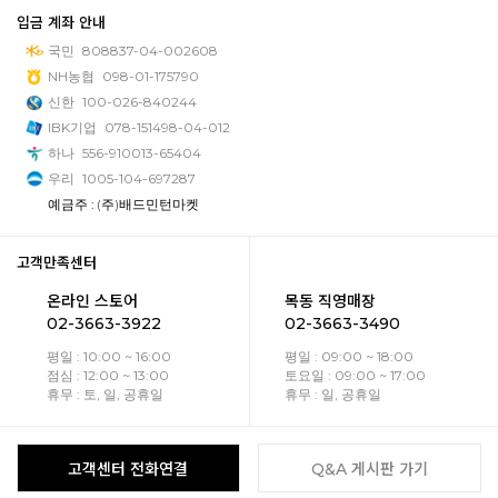
입금 계좌 안내
국민
808837-04-002608
NH농협
098-01-175790
신한
100-026-840244
IBK기업
078-151498-04-012
하나
556-910013-65404
우리
1005-104-697287
예금주 : (주)배드민턴마켓
고객만족센터
온라인 스토어
목동 직영매장
02-3663-3922
02-3663-3490
평일 : 10:00 ~ 16:00
평일 : 09:00 ~ 18:00
점심 : 12:00 ~ 13:00
토요일 : 09:00 ~ 17:00
휴무 : 토, 일, 공휴일
휴무 : 일, 공휴일
고객센터 전화연결
Q&A 게시판 가기