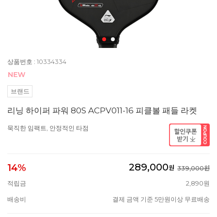
상품번호 : 10334334
브랜드
리닝 하이퍼 파워 80S ACPV011-16 피클볼 패들 라켓
묵직한 임팩트, 안정적인 타점
289,000
14%
원
339,000원
적립금
2,890원
배송비
결제 금액 기준 5만원이상 무료배송