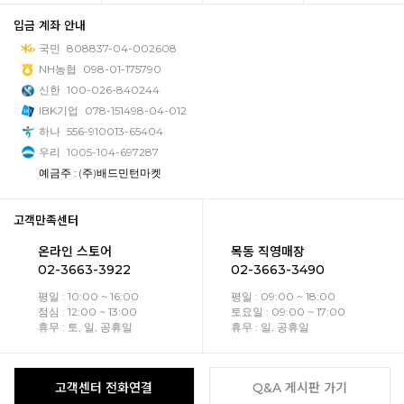
입금 계좌 안내
국민
808837-04-002608
NH농협
098-01-175790
신한
100-026-840244
IBK기업
078-151498-04-012
하나
556-910013-65404
우리
1005-104-697287
예금주 : (주)배드민턴마켓
고객만족센터
온라인 스토어
목동 직영매장
02-3663-3922
02-3663-3490
평일 : 10:00 ~ 16:00
평일 : 09:00 ~ 18:00
점심 : 12:00 ~ 13:00
토요일 : 09:00 ~ 17:00
휴무 : 토, 일, 공휴일
휴무 : 일, 공휴일
고객센터 전화연결
Q&A 게시판 가기