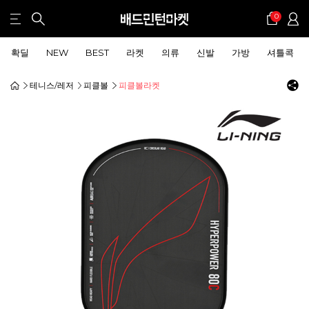
0
확딜
NEW
BEST
라켓
의류
신발
가방
셔틀콕
테니스/레저
피클볼
피클볼라켓