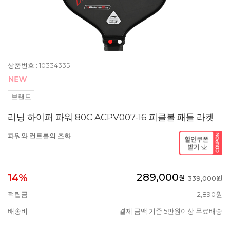
상품번호 : 10334335
브랜드
리닝 하이퍼 파워 80C ACPV007-16 피클볼 패들 라켓
파워와 컨트롤의 조화
289,000
14%
원
339,000원
적립금
2,890원
배송비
결제 금액 기준 5만원이상 무료배송