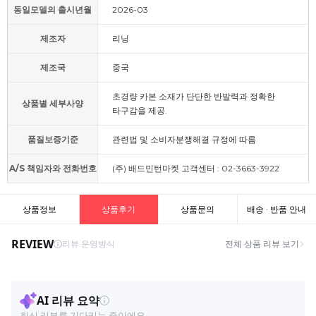
동일모델의 출시년월
2026-03
제조자
리닝
제조국
중국
초경량 카본 소재가 단단한 반발력과 정확한
상품별 세부사양
타구감을 제공.
품질보증기준
관련법 및 소비자분쟁해결 규정에 따름
A/S 책임자와 전화번호
(주) 배드민턴마켓 고객센터 : 02-3663-3922
상품정보
상품후기
상품문의
배송 · 반품 안내