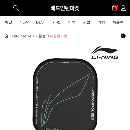
0
확딜
NEW
BEST
라켓
의류
신발
가방
셔틀콕
테니스/레저
피클볼
피클볼라켓