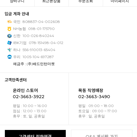
장바구니
최근본상품
주문조회
마이페이지
입금 계좌 안내
국민
808837-04-002608
NH농협
098-01-175790
신한
100-026-840244
IBK기업
078-151498-04-012
하나
556-910013-65404
우리
1005-104-697287
예금주 : (주)배드민턴마켓
고객만족센터
온라인 스토어
목동 직영매장
02-3663-3922
02-3663-3490
평일 : 10:00 ~ 16:00
평일 : 09:00 ~ 18:00
점심 : 12:00 ~ 13:00
토요일 : 09:00 ~ 17:00
휴무 : 토, 일, 공휴일
휴무 : 일, 공휴일
고객센터 전화연결
Q&A 게시판 가기