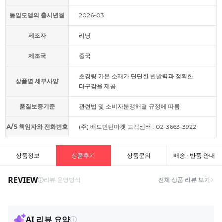
동일모델의 출시년월
2026-03
제조자
리닝
제조국
중국
초경량 카본 소재가 단단한 반발력과 정확한
상품별 세부사양
타구감을 제공.
품질보증기준
관련법 및 소비자분쟁해결 규정에 따름
A/S 책임자와 전화번호
(주) 배드민턴마켓 고객센터 : 02-3663-3922
상품정보
상품후기
상품문의
배송 · 반품 안내