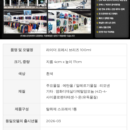
품명 및 모델명
라이더 프레시 브리즈 100ml
크기, 중량
지름 4cm x 높이 17cm
색상
흰색
주요물질 : 에탄올 / 알레르기물질 : 리모넨
재질
기타 : 염화디데실디메탈암모늄 (4Z)-4-
사이클로펜타테센-1-온(유독물질)
제품구성
탈취제 스프레이 1통
동일모델의 출시년월
2026-03