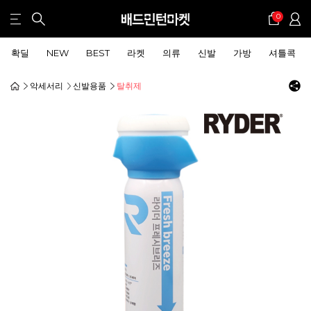
0
확딜
NEW
BEST
라켓
의류
신발
가방
셔틀콕
악세서리
신발용품
탈취제