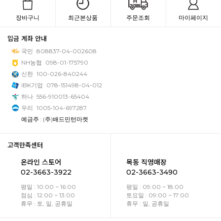
장바구니
최근본상품
주문조회
마이페이지
입금 계좌 안내
국민
808837-04-002608
NH농협
098-01-175790
신한
100-026-840244
IBK기업
078-151498-04-012
하나
556-910013-65404
우리
1005-104-697287
예금주 : (주)배드민턴마켓
고객만족센터
온라인 스토어
목동 직영매장
02-3663-3922
02-3663-3490
평일 : 10:00 ~ 16:00
평일 : 09:00 ~ 18:00
점심 : 12:00 ~ 13:00
토요일 : 09:00 ~ 17:00
휴무 : 토, 일, 공휴일
휴무 : 일, 공휴일