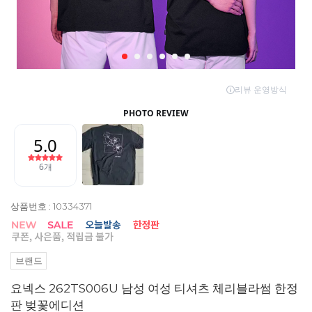
상품번호 : 10334371
브랜드
요넥스 262TS006U 남성 여성 티셔츠 체리블라썸 한정
판 벚꽃에디션