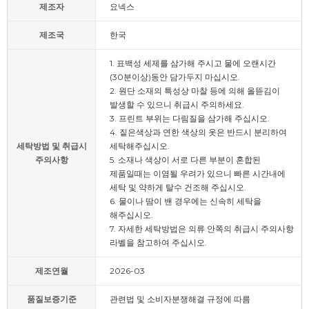
제조자
요넥스
제조국
한국
1. 표백성 세제를 삼가해 주시고 물에 오랜시간
(30분이상)동안 담가두지 마십시오.
2. 원단 소재의 특성상 마찰 등에 의해 올뜯김이
발생할 수 있으니 취급시 주의하세요.
3. 프린트 부위는 다림질을 삼가해 주십시오.
4. 짙은색상과 연한 색상의 옷은 반드시 분리하여
세탁방법 및 취급시
세탁해주십시오.
주의사항
5. 소재나 색상이 서로 다른 부분이 혼합된
제품일때는 이염될 우려가 있으니 빠른 시간내에
세탁 및 약하게 탈수 건조해 주십시오.
6. 물이나 땀이 밴 경우에는 신속히 세탁을
해주십시오.
7. 자세한 세탁방법은 의류 안쪽의 취급시 주의사항
라벨을 참고하여 주십시오.
제조연월
2026-03
품질보증기준
관련법 및 소비자분쟁해결 규정에 따름