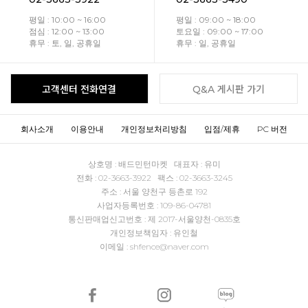
평일 : 10:00 ~ 16:00
평일 : 09:00 ~ 18:00
점심 : 12:00 ~ 13:00
토요일 : 09:00 ~ 17:00
휴무 : 토, 일, 공휴일
휴무 : 일, 공휴일
고객센터 전화연결
Q&A 게시판 가기
회사소개
이용안내
개인정보처리방침
입점/제휴
PC 버전
상호명 : 배드민턴마켓 대표자 : 유미
전화 : 02-3663-3922 팩스 : 02-3663-3245
주소 : 서울 양천구 등촌로 192
사업자등록번호 : 109-86-04781
통신판매업신고번호 : 제 2017-서울양천-0835호
개인정보책임자 : 유인철
이메일 : shfence@naver.com