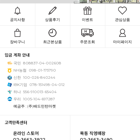
공지사항
상품후기
이벤트
관심상품
장바구니
최근본상품
주문조회
마이페이지
입금 계좌 안내
국민
808837-04-002608
NH농협
098-01-175790
신한
100-026-840244
IBK기업
078-151498-04-012
하나
556-910013-65404
우리
1005-104-697287
예금주 : (주)배드민턴마켓
고객만족센터
온라인 스토어
목동 직영매장
02-3663-3922
02-3663-3490