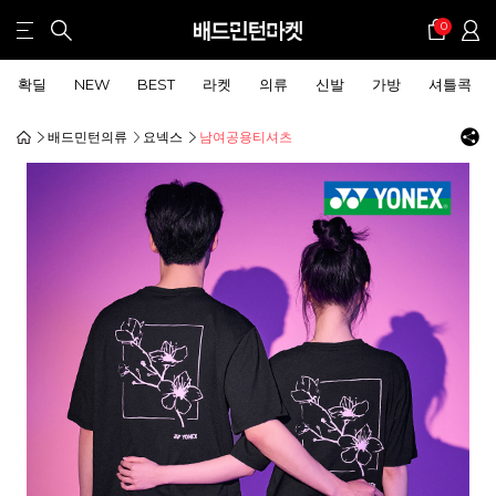
0
확딜
NEW
BEST
라켓
의류
신발
가방
셔틀콕
배드민턴의류
요넥스
남여공용티셔츠