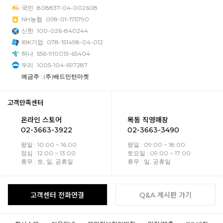
국민
808837-04-002608
NH농협
098-01-175790
신한
100-026-840244
IBK기업
078-151498-04-012
하나
556-910013-65404
우리
1005-104-697287
예금주 : (주)배드민턴마켓
고객만족센터
온라인 스토어
목동 직영매장
02-3663-3922
02-3663-3490
평일 : 10:00 ~ 16:00
평일 : 09:00 ~ 18:00
점심 : 12:00 ~ 13:00
토요일 : 09:00 ~ 17:00
휴무 : 토, 일, 공휴일
휴무 : 일, 공휴일
고객센터 전화연결
Q&A 게시판 가기