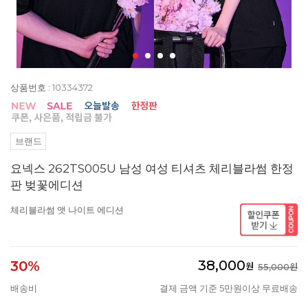
상품번호 : 10334372
브랜드
요넥스 262TS005U 남성 여성 티셔츠 체리블라썸 한정
판 벚꽃에디션
체리블라썸 앳 나이트 에디션
38,000
30%
원
55,000원
배송비
결제 금액 기준 5만원이상 무료배송