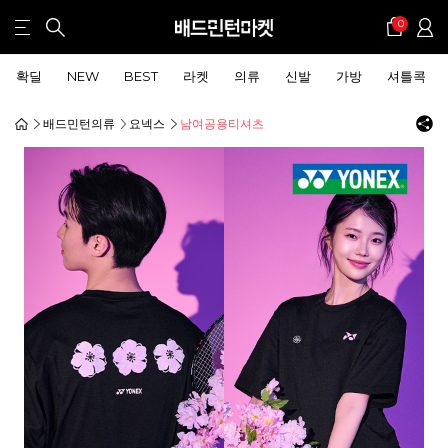
0
확딜
NEW
BEST
라켓
의류
신발
가방
셔틀콕
배드민턴의류
요넥스
남여공용티셔츠