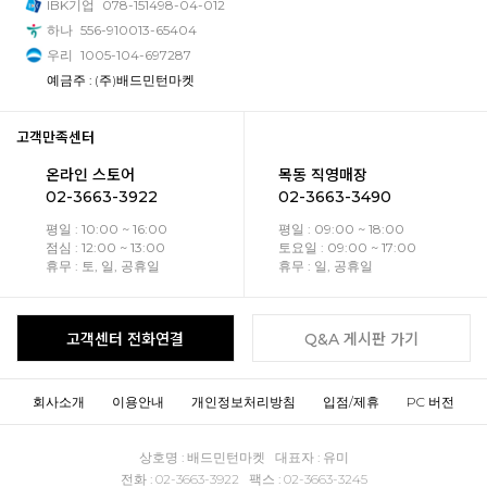
IBK기업
078-151498-04-012
하나
556-910013-65404
우리
1005-104-697287
예금주 : (주)배드민턴마켓
고객만족센터
온라인 스토어
목동 직영매장
02-3663-3922
02-3663-3490
평일 : 10:00 ~ 16:00
평일 : 09:00 ~ 18:00
점심 : 12:00 ~ 13:00
토요일 : 09:00 ~ 17:00
휴무 : 토, 일, 공휴일
휴무 : 일, 공휴일
고객센터 전화연결
Q&A 게시판 가기
회사소개
이용안내
개인정보처리방침
입점/제휴
PC 버전
상호명 : 배드민턴마켓 대표자 : 유미
전화 : 02-3663-3922 팩스 : 02-3663-3245