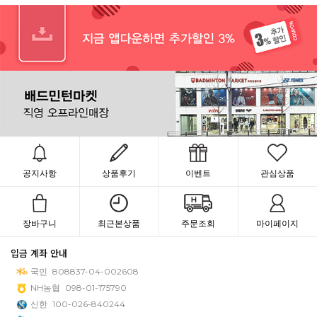
공지사항
상품후기
이벤트
관심상품
장바구니
최근본상품
주문조회
마이페이지
입금 계좌 안내
국민
808837-04-002608
NH농협
098-01-175790
신한
100-026-840244