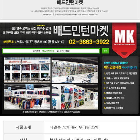
제품소재
나일론 78%, 폴리우레탄 22%
색상
블랙, 네이비, 아쿠아 그린, 퍼플, 레드