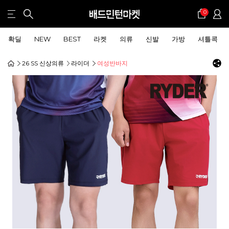
0
확딜
NEW
BEST
라켓
의류
신발
가방
셔틀콕
26 SS 신상의류
라이더
여성반바지