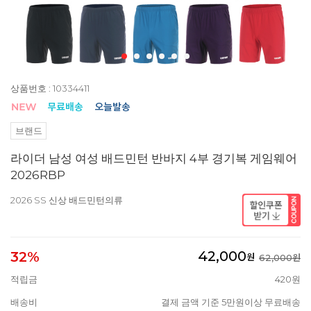
상품번호 : 10334411
브랜드
라이더 남성 여성 배드민턴 반바지 4부 경기복 게임웨어
2026RBP
2026 SS 신상 배드민턴의류
42,000
32%
원
62,000원
적립금
420원
배송비
결제 금액 기준 5만원이상 무료배송