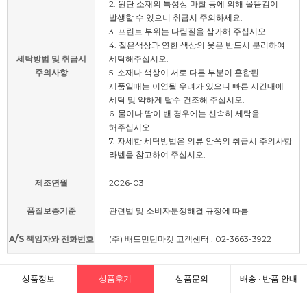
2. 원단 소재의 특성상 마찰 등에 의해 올뜯김이
발생할 수 있으니 취급시 주의하세요.
3. 프린트 부위는 다림질을 삼가해 주십시오.
4. 짙은색상과 연한 색상의 옷은 반드시 분리하여
세탁방법 및 취급시
세탁해주십시오.
주의사항
5. 소재나 색상이 서로 다른 부분이 혼합된
제품일때는 이염될 우려가 있으니 빠른 시간내에
세탁 및 약하게 탈수 건조해 주십시오.
6. 물이나 땀이 밴 경우에는 신속히 세탁을
해주십시오.
7. 자세한 세탁방법은 의류 안쪽의 취급시 주의사항
라벨을 참고하여 주십시오.
제조연월
2026-03
품질보증기준
관련법 및 소비자분쟁해결 규정에 따름
A/S 책임자와 전화번호
(주) 배드민턴마켓 고객센터 : 02-3663-3922
상품정보
상품후기
상품문의
배송 · 반품 안내