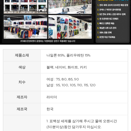
제품소재
나일론 85%, 폴리우레탄 15%
색상
블랙, 네이비, 화이트, 카키
여성 : 75, 80, 85, 90
치수
남성 : 95, 100, 105, 110, 115, 120
제조자
라이더
제조국
한국
1. 표백성 세제를 삼가해 주시고 물에 오랜시간
(30분이상)동안 담가두지 마십시오.