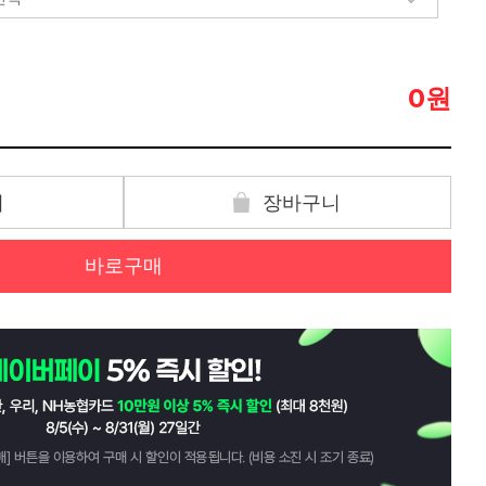
원
0
기
장바구니
바로구매