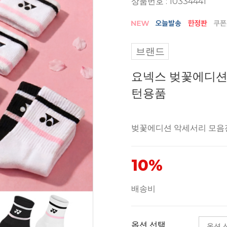
상품번호 : 10334441
브랜드
요넥스 벚꽃에디션
턴용품
벚꽃에디션 악세서리 모음
10%
배송비
옵션 선택