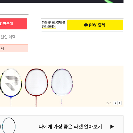
혜택
3/3