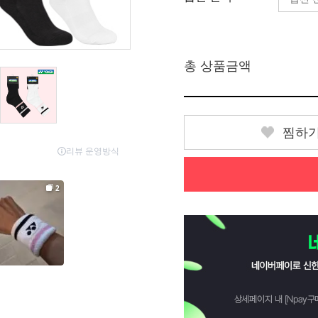
총 상품금액
찜하