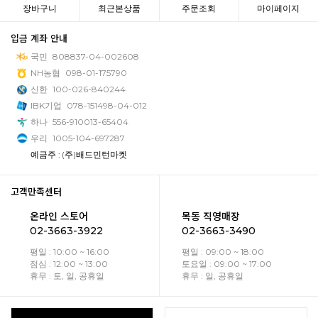
장바구니
최근본상품
주문조회
마이페이지
입금 계좌 안내
국민
808837-04-002608
NH농협
098-01-175790
신한
100-026-840244
IBK기업
078-151498-04-012
하나
556-910013-65404
우리
1005-104-697287
예금주 : (주)배드민턴마켓
고객만족센터
온라인 스토어
목동 직영매장
02-3663-3922
02-3663-3490
평일 : 10:00 ~ 16:00
평일 : 09:00 ~ 18:00
점심 : 12:00 ~ 13:00
토요일 : 09:00 ~ 17:00
휴무 : 토, 일, 공휴일
휴무 : 일, 공휴일