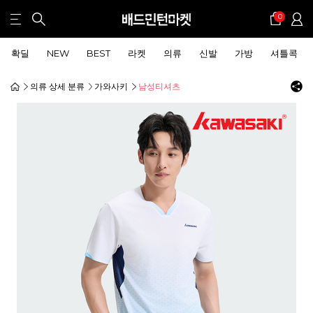
0
확딜
NEW
BEST
라켓
의류
신발
가방
셔틀콕
의류 상세 분류
가와사키
남성티셔츠