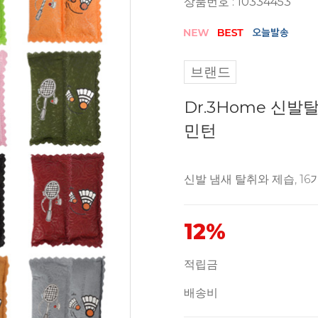
상품번호 : 10334453
브랜드
Dr.3Home 신
민턴
신발 냄새 탈취와 제습, 16
12%
적립금
배송비