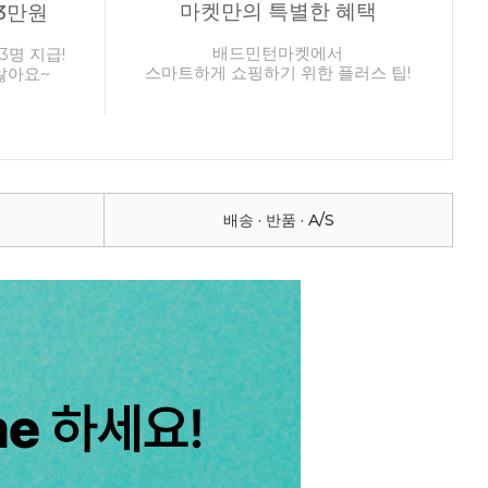
마켓만의 특별한 혜택
3만원
배드민턴마켓에서
3명 지급!
스마트하게 쇼핑하기 위한 플러스 팁!
않아요~
배송 · 반품 · A/S