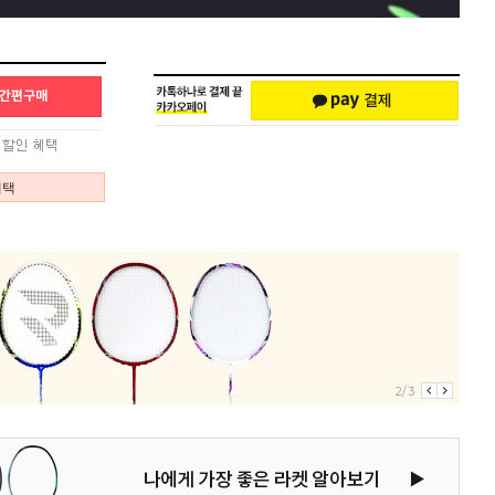
혜택
2/3