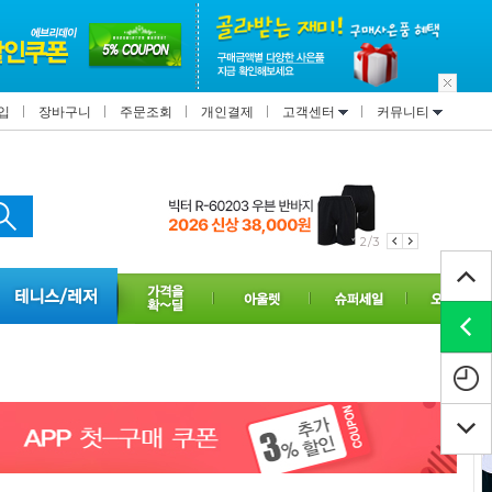
입
장바구니
주문조회
개인결제
고객센터
커뮤니티
2/3