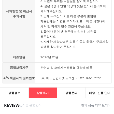
3. 프린트 부위는 다림질을 삼가해 주십시오.
4. 짙은색상과 연한 색상의 옷은 반드시 분리하여
세탁방법 및 취급시
세탁해주십시오.
주의사항
5. 소재나 색상이 서로 다른 부분이 혼합된
제품일때는 이염될 우려가 있으니 빠른 시간내에
세탁 및 약하게 탈수 건조해 주십시오.
6. 물이나 땀이 밴 경우에는 신속히 세탁을
해주십시오.
7. 자세한 세탁방법은 의류 안쪽의 취급시 주의사항
라벨을 참고하여 주십시오.
제조연월
2026년 01월
품질보증기준
관련법 및 소비자분쟁해결 규정에 따름
A/S 책임자와 전화번호
(주) 배드민턴마켓 고객센터 : 02-3663-3922
상품정보
상품후기
상품문의
배송 · 반품 안내