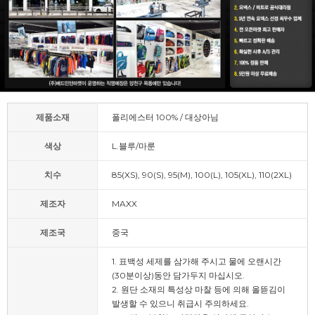
제품소재
폴리에스터 100% / 대상아님
색상
L.블루/마룬
치수
85(XS), 90(S), 95(M), 100(L), 105(XL), 110(2XL)
제조자
MAXX
제조국
중국
1. 표백성 세제를 삼가해 주시고 물에 오랜시간
(30분이상)동안 담가두지 마십시오.
2. 원단 소재의 특성상 마찰 등에 의해 올뜯김이
발생할 수 있으니 취급시 주의하세요.