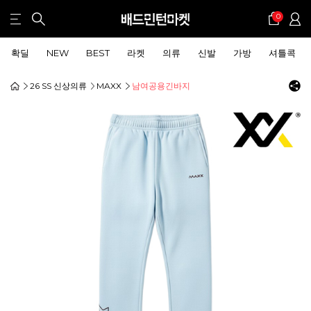
0
확딜
NEW
BEST
라켓
의류
신발
가방
셔틀콕
26 SS 신상의류
MAXX
남여공용긴바지