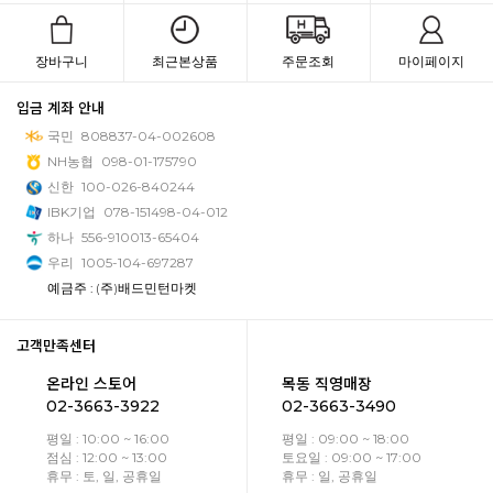
장바구니
최근본상품
주문조회
마이페이지
입금 계좌 안내
국민
808837-04-002608
NH농협
098-01-175790
신한
100-026-840244
IBK기업
078-151498-04-012
하나
556-910013-65404
우리
1005-104-697287
예금주 : (주)배드민턴마켓
고객만족센터
온라인 스토어
목동 직영매장
02-3663-3922
02-3663-3490
평일 : 10:00 ~ 16:00
평일 : 09:00 ~ 18:00
점심 : 12:00 ~ 13:00
토요일 : 09:00 ~ 17:00
휴무 : 토, 일, 공휴일
휴무 : 일, 공휴일