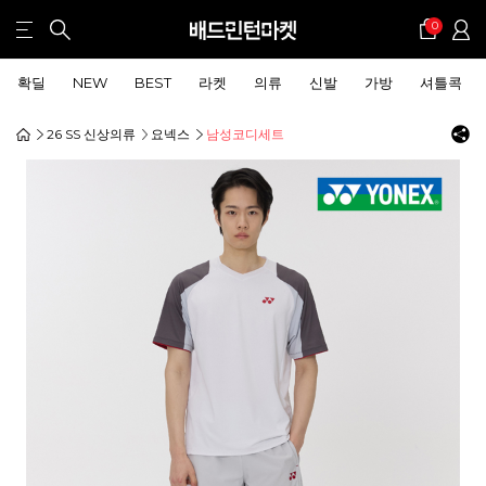
0
확딜
NEW
BEST
라켓
의류
신발
가방
셔틀콕
26 SS 신상의류
요넥스
남성코디세트