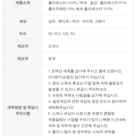
제품소재
폴리에스터 100% / 하의 : 겉감 : 폴리에스터 90%,
폴리우레탄 10%, 배색:폴리에스터 100%
색상
상의 : 화이트 / 하의 : 라이트 그레이
치수
95, 100, 105, 110
제조자
요넥스
제조국
한국
1. 표백성 세제를 삼가해 주시고 물에 오랜시간
(30분이상)동안 담가두지 마십시오.
2. 원단 소재의 특성상 마찰 등에 의해 올뜯김이
발생할 수 있으니 취급시 주의하세요.
3. 프린트 부위는 다림질을 삼가해 주십시오.
4. 짙은색상과 연한 색상의 옷은 반드시 분리하여
세탁방법 및 취급시
세탁해주십시오.
주의사항
5. 소재나 색상이 서로 다른 부분이 혼합된
제품일때는 이염될 우려가 있으니 빠른 시간내에
세탁 및 약하게 탈수 건조해 주십시오.
6. 물이나 땀이 밴 경우에는 신속히 세탁을