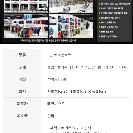
종류
2단 토너먼트백
소재
겉감 : 폴리우레탄 100% / 안감 : 폴리에스터 100%
색상
화이트/그린
크기
가로 72cm X 세로 30cm X 폭 22cm
제조자
테크니스트
제조국
한국
1. 세탁기로 세탁하지 마십시오.