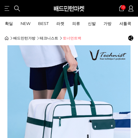
0
확딜
NEW
BEST
라켓
의류
신발
가방
셔틀콕
배드민턴가방
테크니스트
토너먼트백