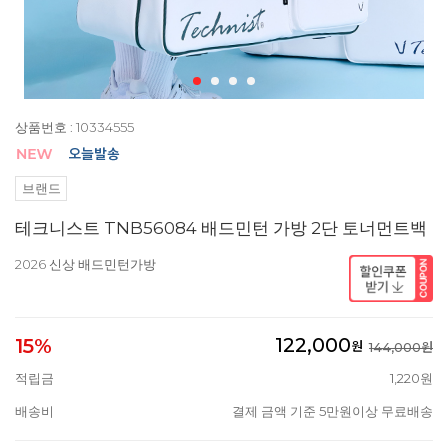
상품번호 : 10334555
브랜드
테크니스트 TNB56084 배드민턴 가방 2단 토너먼트백
2026 신상 배드민턴가방
122,000
15%
원
144,000원
적립금
1,220원
배송비
결제 금액 기준 5만원이상 무료배송