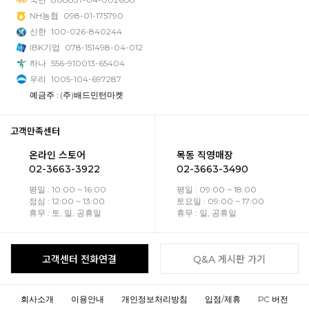
NH농협
098-01-175790
신한
100-026-840244
IBK기업
078-151498-04-012
하나
556-910013-65404
우리
1005-104-697287
예금주 : (주)배드민턴마켓
고객만족센터
온라인 스토어
목동 직영매장
02-3663-3922
02-3663-3490
평일 : 10:00 ~ 16:00
평일 : 09:00 ~ 18:00
점심 : 12:00 ~ 13:00
토요일 : 09:00 ~ 17:00
휴무 : 토, 일, 공휴일
휴무 : 일, 공휴일
고객센터 전화연결
Q&A 게시판 가기
회사소개
이용안내
개인정보처리방침
입점/제휴
PC 버전