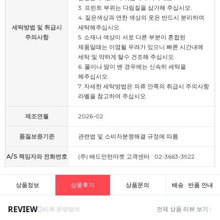
3. 프린트 부위는 다림질을 삼가해 주십시오.
4. 짙은색상과 연한 색상의 옷은 반드시 분리하여
세탁방법 및 취급시
세탁해주십시오.
주의사항
5. 소재나 색상이 서로 다른 부분이 혼합된
제품일때는 이염될 우려가 있으니 빠른 시간내에
세탁 및 약하게 탈수 건조해 주십시오.
6. 물이나 땀이 밴 경우에는 신속히 세탁을
해주십시오.
7. 자세한 세탁방법은 의류 안쪽의 취급시 주의사항
라벨을 참고하여 주십시오.
제조연월
2026-02
품질보증기준
관련법 및 소비자분쟁해결 규정에 따름
A/S 책임자와 전화번호
(주) 배드민턴마켓 고객센터 : 02-3663-3922
상품정보
상품후기
상품문의
배송 · 반품 안내