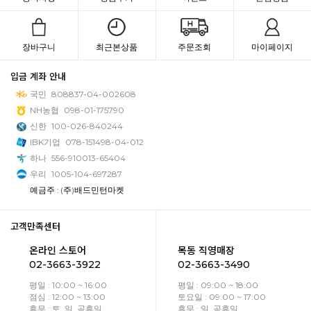
장바구니
최근본상품
주문조회
마이페이지
입금 계좌 안내
국민
808837-04-002608
NH농협
098-01-175790
신한
100-026-840244
IBK기업
078-151498-04-012
하나
556-910013-65404
우리
1005-104-697287
예금주 : (주)배드민턴마켓
고객만족센터
온라인 스토어
목동 직영매장
02-3663-3922
02-3663-3490
평일 : 10:00 ~ 16:00
평일 : 09:00 ~ 18:00
점심 : 12:00 ~ 13:00
토요일 : 09:00 ~ 17:00
휴무 : 토, 일, 공휴일
휴무 : 일, 공휴일