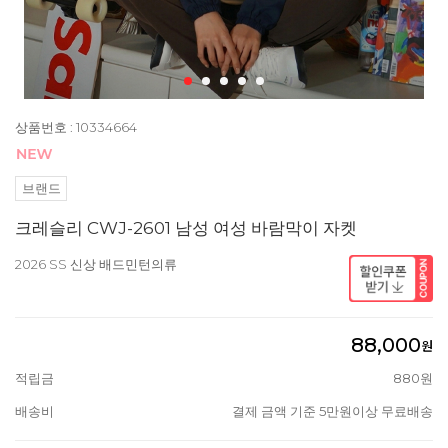
상품번호 : 10334664
브랜드
크레슬리 CWJ-2601 남성 여성 바람막이 자켓
2026 SS 신상 배드민턴의류
88,000
원
적립금
880원
배송비
결제 금액 기준 5만원이상 무료배송