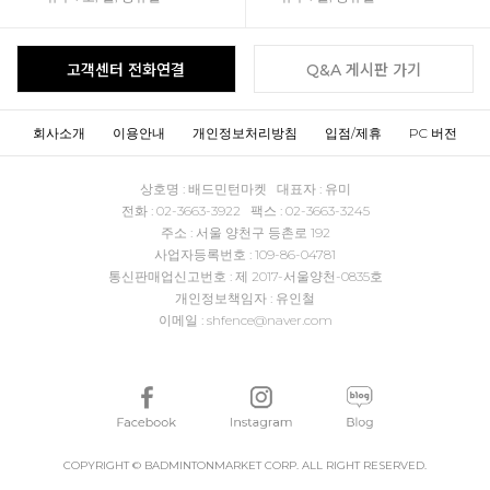
고객센터 전화연결
Q&A 게시판 가기
회사소개
이용안내
개인정보처리방침
입점/제휴
PC 버전
상호명 : 배드민턴마켓 대표자 : 유미
전화 : 02-3663-3922 팩스 : 02-3663-3245
주소 : 서울 양천구 등촌로 192
사업자등록번호 : 109-86-04781
통신판매업신고번호 : 제 2017-서울양천-0835호
개인정보책임자 : 유인철
이메일 : shfence@naver.com
COPYRIGHT © BADMINTONMARKET CORP. ALL RIGHT RESERVED.