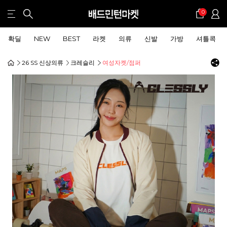
0
확딜
NEW
BEST
라켓
의류
신발
가방
셔틀콕
26 SS 신상의류
크레슬리
여성자켓/점퍼