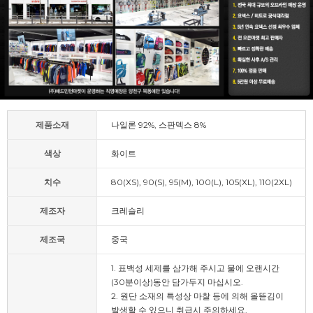
제품소재
나일론 92%, 스판덱스 8%
색상
화이트
치수
80(XS), 90(S), 95(M), 100(L), 105(XL), 110(2XL)
제조자
크레슬리
제조국
중국
1. 표백성 세제를 삼가해 주시고 물에 오랜시간
(30분이상)동안 담가두지 마십시오.
2. 원단 소재의 특성상 마찰 등에 의해 올뜯김이
발생할 수 있으니 취급시 주의하세요.