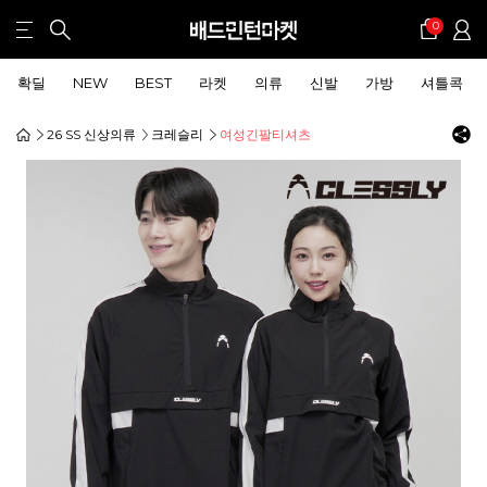
0
확딜
NEW
BEST
라켓
의류
신발
가방
셔틀콕
26 SS 신상의류
크레슬리
여성긴팔티셔츠