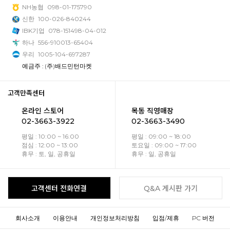
NH농협
098-01-175790
신한
100-026-840244
IBK기업
078-151498-04-012
하나
556-910013-65404
우리
1005-104-697287
예금주 : (주)배드민턴마켓
고객만족센터
온라인 스토어
목동 직영매장
02-3663-3922
02-3663-3490
평일 : 10:00 ~ 16:00
평일 : 09:00 ~ 18:00
점심 : 12:00 ~ 13:00
토요일 : 09:00 ~ 17:00
휴무 : 토, 일, 공휴일
휴무 : 일, 공휴일
고객센터 전화연결
Q&A 게시판 가기
회사소개
이용안내
개인정보처리방침
입점/제휴
PC 버전