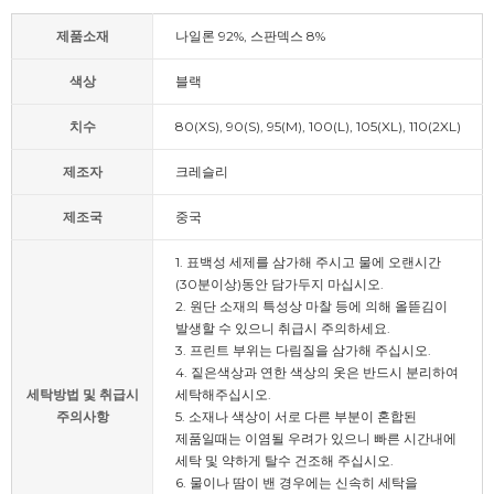
제품소재
나일론 92%, 스판덱스 8%
색상
블랙
치수
80(XS), 90(S), 95(M), 100(L), 105(XL), 110(2XL)
제조자
크레슬리
제조국
중국
1. 표백성 세제를 삼가해 주시고 물에 오랜시간
(30분이상)동안 담가두지 마십시오.
2. 원단 소재의 특성상 마찰 등에 의해 올뜯김이
발생할 수 있으니 취급시 주의하세요.
3. 프린트 부위는 다림질을 삼가해 주십시오.
4. 짙은색상과 연한 색상의 옷은 반드시 분리하여
세탁방법 및 취급시
세탁해주십시오.
주의사항
5. 소재나 색상이 서로 다른 부분이 혼합된
제품일때는 이염될 우려가 있으니 빠른 시간내에
세탁 및 약하게 탈수 건조해 주십시오.
6. 물이나 땀이 밴 경우에는 신속히 세탁을