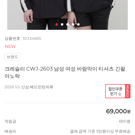
상품번호 : 10334665
브랜드
크레슬리 CWJ-2603 남성 여성 바람막이 티셔츠 긴팔
아노락
2026 SS 신상 배드민턴의류
69,000
원
적립금
690원
배송비
결제 금액 기준 5만원이상 무료배송