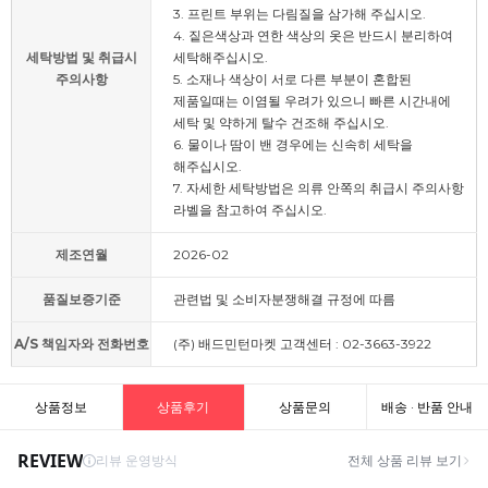
3. 프린트 부위는 다림질을 삼가해 주십시오.
4. 짙은색상과 연한 색상의 옷은 반드시 분리하여
세탁방법 및 취급시
세탁해주십시오.
주의사항
5. 소재나 색상이 서로 다른 부분이 혼합된
제품일때는 이염될 우려가 있으니 빠른 시간내에
세탁 및 약하게 탈수 건조해 주십시오.
6. 물이나 땀이 밴 경우에는 신속히 세탁을
해주십시오.
7. 자세한 세탁방법은 의류 안쪽의 취급시 주의사항
라벨을 참고하여 주십시오.
제조연월
2026-02
품질보증기준
관련법 및 소비자분쟁해결 규정에 따름
A/S 책임자와 전화번호
(주) 배드민턴마켓 고객센터 : 02-3663-3922
상품정보
상품후기
상품문의
배송 · 반품 안내