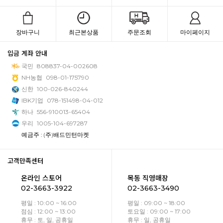
장바구니
최근본상품
주문조회
마이페이지
입금 계좌 안내
국민
808837-04-002608
NH농협
098-01-175790
신한
100-026-840244
IBK기업
078-151498-04-012
하나
556-910013-65404
우리
1005-104-697287
예금주 : (주)배드민턴마켓
고객만족센터
온라인 스토어
목동 직영매장
02-3663-3922
02-3663-3490
평일 : 10:00 ~ 16:00
평일 : 09:00 ~ 18:00
점심 : 12:00 ~ 13:00
토요일 : 09:00 ~ 17:00
휴무 : 토, 일, 공휴일
휴무 : 일, 공휴일