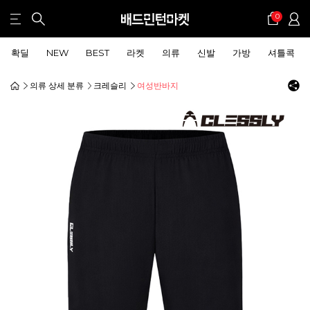
0
확딜
NEW
BEST
라켓
의류
신발
가방
셔틀콕
의류 상세 분류
크레슬리
여성반바지