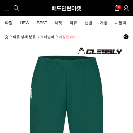
0
확딜
NEW
BEST
라켓
의류
신발
가방
셔틀콕
의류 상세 분류
크레슬리
여성반바지