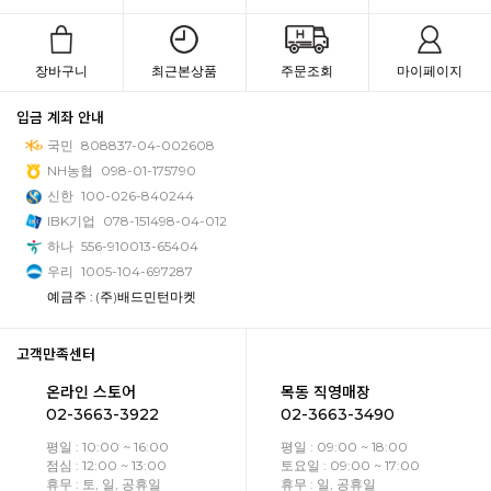
장바구니
최근본상품
주문조회
마이페이지
입금 계좌 안내
국민
808837-04-002608
NH농협
098-01-175790
신한
100-026-840244
IBK기업
078-151498-04-012
하나
556-910013-65404
우리
1005-104-697287
예금주 : (주)배드민턴마켓
고객만족센터
온라인 스토어
목동 직영매장
02-3663-3922
02-3663-3490
평일 : 10:00 ~ 16:00
평일 : 09:00 ~ 18:00
점심 : 12:00 ~ 13:00
토요일 : 09:00 ~ 17:00
휴무 : 토, 일, 공휴일
휴무 : 일, 공휴일