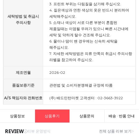
3. 프린트 부위는 다림질을 삼가해 주십시오.
4. 짙은색상과 연한 색상의 옷은 반드시 분리하여
세탁방법 및 취급시
세탁해주십시오.
주의사항
5. 소재나 색상이 서로 다른 부분이 혼합된
제품일때는 이염될 우려가 있으니 빠른 시간내에
세탁 및 약하게 탈수 건조해 주십시오.
6. 물이나 땀이 밴 경우에는 신속히 세탁을
해주십시오.
7. 자세한 세탁방법은 의류 안쪽의 취급시 주의사항
라벨을 참고하여 주십시오.
제조연월
2026-02
품질보증기준
관련법 및 소비자분쟁해결 규정에 따름
A/S 책임자와 전화번호
(주) 배드민턴마켓 고객센터 : 02-3663-3922
상품정보
상품후기
상품문의
배송 · 반품 안내