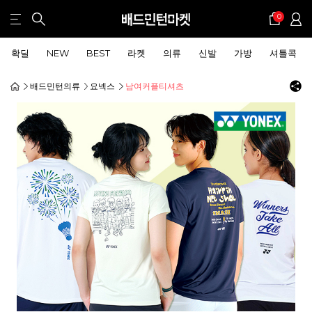
0
확딜
NEW
BEST
라켓
의류
신발
가방
셔틀콕
배드민턴의류
요넥스
남여커플티셔츠