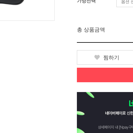
가방선택
총 상품금액
찜하기