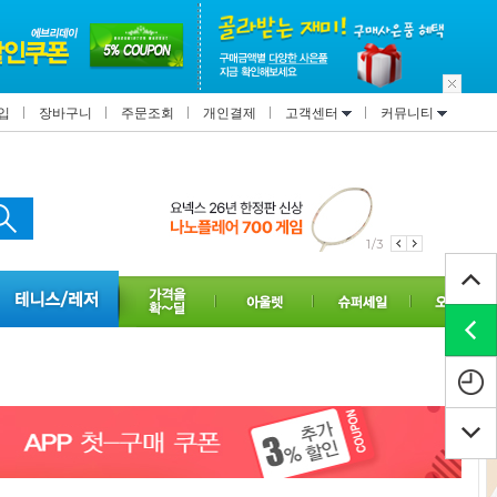
입
장바구니
주문조회
개인결제
고객센터
커뮤니티
2/3