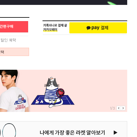
혜택
2/3