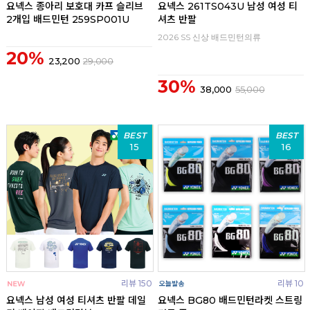
요넥스 종아리 보호대 카프 슬리브
요넥스 261TS043U 남성 여성 티
2개입 배드민턴 259SP001U
셔츠 반팔
2026 SS 신상 배드민턴의류
20%
23,200
29,000
30%
38,000
55,000
BEST
BEST
15
16
리뷰 150
리뷰 10
요넥스 남성 여성 티셔츠 반팔 데일
요넥스 BG80 배드민턴라켓 스트링