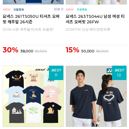
리뷰 11
요넥스 261TS050U 티셔츠 오버
요넥스 263TS044U 남성 여성 티
핏 캐주얼 26시즌
셔츠 오버핏 26FW
2026 시즌 캐주얼 티셔츠 모음전!
2026 FW 신상 배드민턴의류
30%
15%
38,000
55,000
50,000
59,000
BEST
BEST
11
12