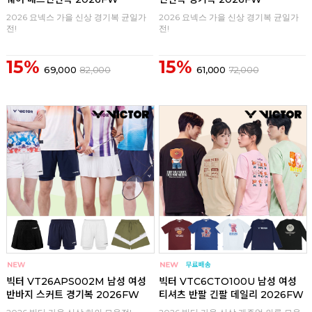
2026 요넥스 가을 신상 경기복 균일가
2026 요넥스 가을 신상 경기복 균일가
전!
전!
15%
15%
69,000
82,000
61,000
72,000
구매
0
구매
0
빅터 VT26APS002M 남성 여성
빅터 VTC6CTO100U 남성 여성
반바지 스커트 경기복 2026FW
티셔츠 반팔 긴팔 데일리 2026FW