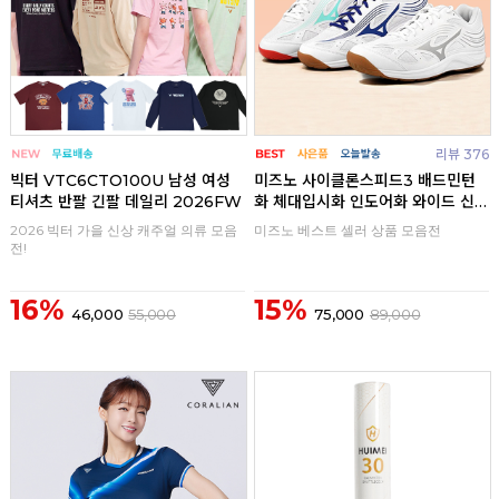
리뷰 376
빅터 VTC6CTO100U 남성 여성
미즈노 사이클론스피드3 배드민턴
티셔츠 반팔 긴팔 데일리 2026FW
화 체대입시화 인도어화 와이드 신
발
2026 빅터 가을 신상 캐주얼 의류 모음
미즈노 베스트 셀러 상품 모음전
전!
16%
15%
46,000
55,000
75,000
89,000