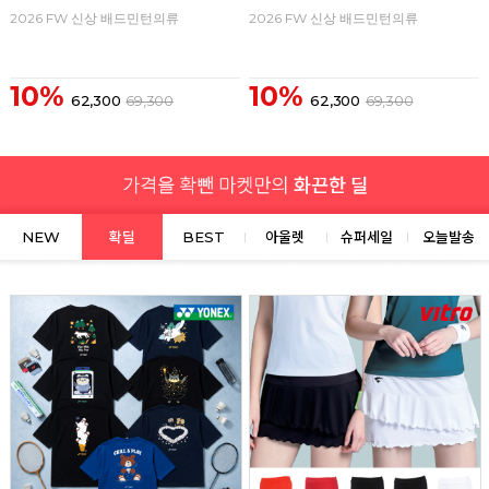
2026 FW 신상 배드민턴의류
2026 FW 신상 배드민턴의류
10%
10%
62,300
69,300
62,300
69,300
NEW
확딜
BEST
아울렛
슈퍼세일
오늘발송