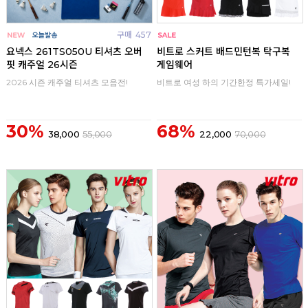
구매
457
구매
0
요넥스 261TS050U 티셔츠 오버
비트로 스커트 배드민턴복 탁구복
핏 캐주얼 26시즌
게임웨어
2026 시즌 캐주얼 티셔츠 모음전!
비트로 여성 하의 기간한정 특가세일!
30%
68%
38,000
55,000
22,000
70,000