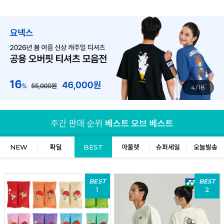
4/18
NEW
확딜
BEST
아울렛
슈퍼세일
오늘발송
BEST
BEST
1
2