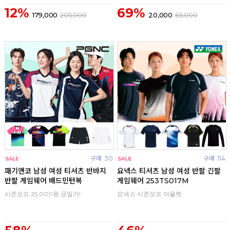
12%
69%
179,000
205,000
20,000
65,000
구매
30
구매
114
패기앤코 남성 여성 티셔츠 반바지
요넥스 티셔츠 남성 여성 반팔 긴팔
반팔 게임웨어 배드민턴복
게임웨어 253TS017M
시즌오프 25,000원 균일가!
요넥스 시즌오프 아울렛