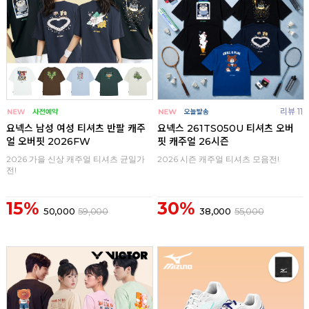
리뷰 11
요넥스 남성 여성 티셔츠 반팔 캐주
요넥스 261TS050U 티셔츠 오버
얼 오버핏 2026FW
핏 캐주얼 26시즌
2026 가을 신상 캐주얼 티셔츠 균일가
2026 시즌 캐주얼 티셔츠 모음전!
전!
15%
30%
50,000
59,000
38,000
55,000