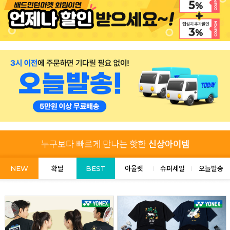
NEW
확딜
BEST
아울렛
슈퍼세일
오늘발송