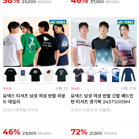
58%
46%
25,000
60,000
37,000
69,000
구매
511
구매
276
요넥스 티셔츠 남성 여성 반팔 라운
요넥스 남성 여성 반팔 긴팔 배드민
드 데일리
턴 티셔츠 경기복 243TS009M
요넥스 캐주얼 티셔츠
요넥스 시즌오프 아울렛!
46%
72%
29,500
55,000
21,500
79,000