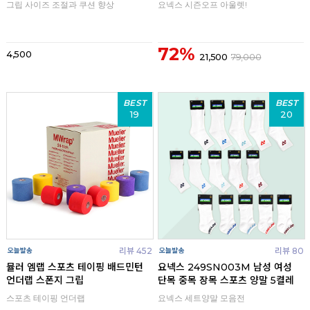
그립 사이즈 조절과 쿠션 향상
요넥스 시즌오프 아울렛!
72%
4,500
21,500
79,000
BEST
BEST
19
20
리뷰 452
리뷰 80
뮬러 엠랩 스포츠 테이핑 배드민턴
요넥스 249SN003M 남성 여성
언더랩 스폰지 그립
단목 중목 장목 스포츠 양말 5켤레
스포츠 테이핑 언더랩
요넥스 세트양말 모음전