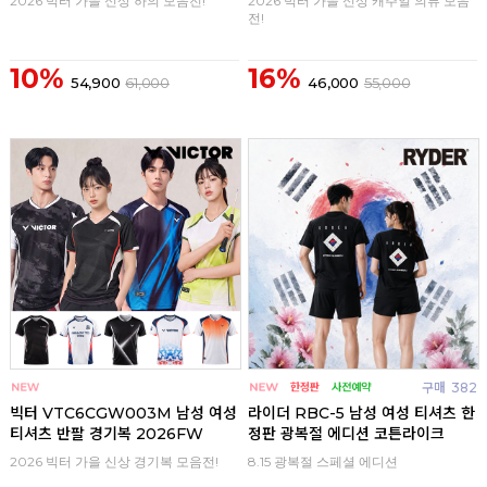
2026 빅터 가을 신상 하의 모음전!
2026 빅터 가을 신상 캐주얼 의류 모음
전!
10%
16%
54,900
61,000
46,000
55,000
구매
0
구매
382
빅터 VTC6CGW003M 남성 여성
라이더 RBC-5 남성 여성 티셔츠 한
티셔츠 반팔 경기복 2026FW
정판 광복절 에디션 코튼라이크
2026 빅터 가을 신상 경기복 모음전!
8.15 광복절 스페셜 에디션