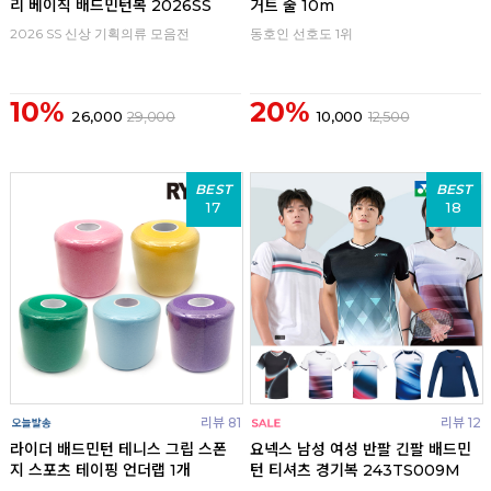
리 베이직 배드민턴복 2026SS
거트 줄 10m
2026 SS 신상 기획의류 모음전
동호인 선호도 1위
10%
20%
26,000
29,000
10,000
12,500
BEST
BEST
17
18
리뷰 81
리뷰 12
라이더 배드민턴 테니스 그립 스폰
요넥스 남성 여성 반팔 긴팔 배드민
지 스포츠 테이핑 언더랩 1개
턴 티셔츠 경기복 243TS009M