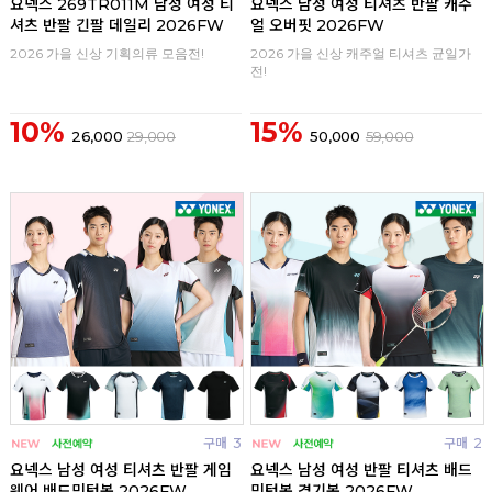
요넥스 269TR011M 남성 여성 티
요넥스 남성 여성 티셔츠 반팔 캐주
셔츠 반팔 긴팔 데일리 2026FW
얼 오버핏 2026FW
2026 가을 신상 기획의류 모음전!
2026 가을 신상 캐주얼 티셔츠 균일가
전!
10%
15%
26,000
29,000
50,000
59,000
구매
3
구매
2
요넥스 남성 여성 티셔츠 반팔 게임
요넥스 남성 여성 반팔 티셔츠 배드
웨어 배드민턴복 2026FW
민턴복 경기복 2026FW