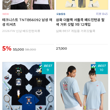
리뷰 845
테크니스트 TNTB56092 남성 여
삼화 더블랙 셔틀콕 배드민턴공 탈
성 티셔츠
색 거위 깃털 1타 12개입
2026 FW 신상 배드민턴의류
삼화 BEST 게임용 거위깃털콕
5%
27,000
55,000
58,000
BEST
BEST
9
10