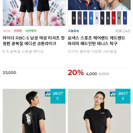
리뷰 240
라이더 RBC-5 남성 여성 티셔츠 한
요넥스 스포츠 헤어밴드 헤드밴드
정판 광복절 에디션 코튼라이크
머리띠 배드민턴 테니스 탁구
8.15 광복절 스페셜 에디션
10가지 컬러로 다양한 스타일링
20%
25,000
4,000
5,000
BEST
BEST
5
6