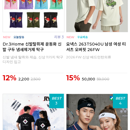
리뷰 3
Dr.3Home 신발탈취제 운동화 신
요넥스 263TS040U 남성 여성 티
발 구두 냄새제거제 탁구
셔츠 오버핏 26FW
신발 냄새 탈취와 제습, 신상 11가지 탁구
2026 FW 신상 배드민턴의류
디자인 입고
12%
15%
2,200
2,500
50,000
59,000
BEST
BEST
3
4