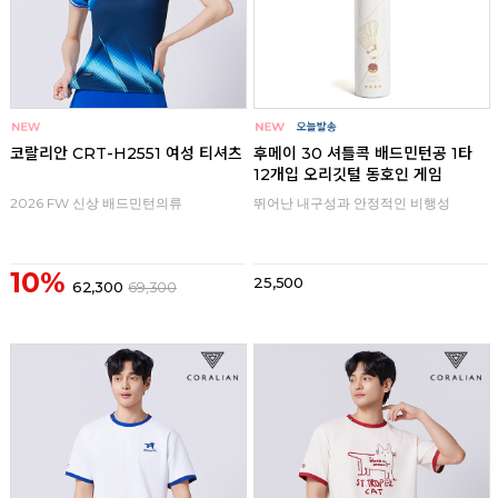
코랄리안 CRT-H2551 여성 티셔츠
후메이 30 셔틀콕 배드민턴공 1타
12개입 오리깃털 동호인 게임
2026 FW 신상 배드민턴의류
뛰어난 내구성과 안정적인 비행성
10%
25,500
62,300
69,300