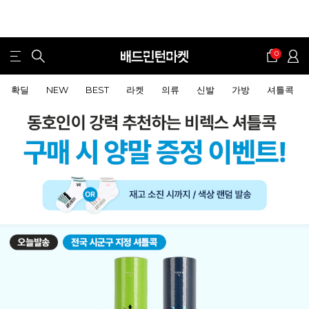
0
확딜
NEW
BEST
라켓
의류
신발
가방
셔틀콕