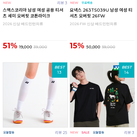
리뷰 3
스맥스코리아 남성 여성 공용 티셔
요넥스 263TS039U 남성 여성 티
츠 세미 오버핏 코튼라이크
셔츠 오버핏 26FW
2026 신상 배드민턴의류
2026 FW 신상 배드민턴의류
51%
15%
19,000
39,000
50,000
59,000
BEST
BEST
13
14
리뷰 25
리뷰 3