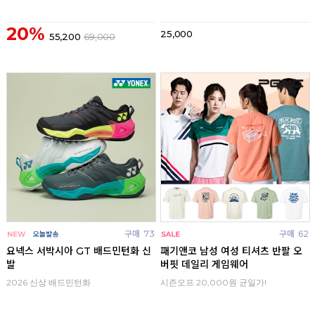
20%
25,000
55,200
69,000
구매
73
구매
62
요넥스 서박시아 GT 배드민턴화 신
패기앤코 남성 여성 티셔츠 반팔 오
발
버핏 데일리 게임웨어
2026 신상 배드민턴화
시즌오프 20,000원 균일가!