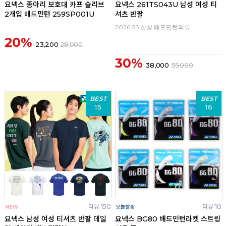
요넥스 종아리 보호대 카프 슬리브
요넥스 261TS043U 남성 여성 티
2개입 배드민턴 259SP001U
셔츠 반팔
2026 SS 신상 배드민턴의류
20%
23,200
29,000
30%
38,000
55,000
BEST
BEST
15
16
리뷰 150
리뷰 10
요넥스 남성 여성 티셔츠 반팔 데일
요넥스 BG80 배드민턴라켓 스트링