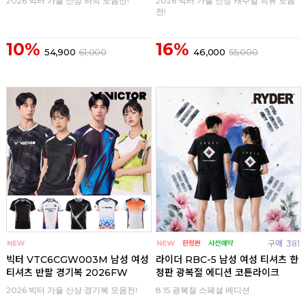
2026 빅터 가을 신상 하의 모음전!
2026 빅터 가을 신상 캐주얼 의류 모음
전!
10%
16%
54,900
61,000
46,000
55,000
구매
0
구매
381
빅터 VTC6CGW003M 남성 여성
라이더 RBC-5 남성 여성 티셔츠 한
티셔츠 반팔 경기복 2026FW
정판 광복절 에디션 코튼라이크
2026 빅터 가을 신상 경기복 모음전!
8.15 광복절 스페셜 에디션