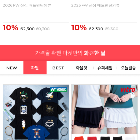
2026 FW 신상 배드민턴의류
2026 FW 신상 배드민턴의류
10%
10%
62,300
69,300
62,300
69,300
NEW
확딜
BEST
아울렛
슈퍼세일
오늘발송