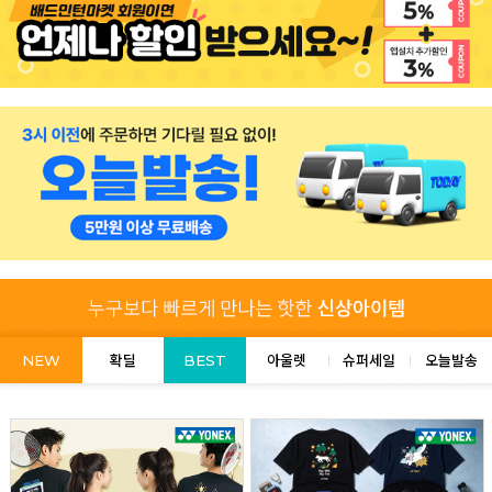
NEW
확딜
BEST
아울렛
슈퍼세일
오늘발송