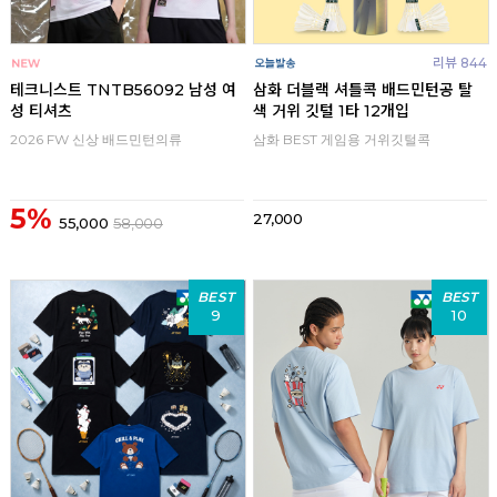
리뷰 844
테크니스트 TNTB56092 남성 여
삼화 더블랙 셔틀콕 배드민턴공 탈
성 티셔츠
색 거위 깃털 1타 12개입
2026 FW 신상 배드민턴의류
삼화 BEST 게임용 거위깃털콕
5%
27,000
55,000
58,000
BEST
BEST
9
10