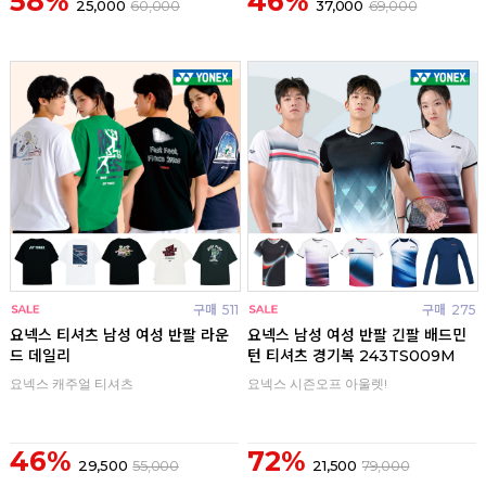
58%
46%
25,000
60,000
37,000
69,000
구매
511
구매
275
요넥스 티셔츠 남성 여성 반팔 라운
요넥스 남성 여성 반팔 긴팔 배드민
드 데일리
턴 티셔츠 경기복 243TS009M
요넥스 캐주얼 티셔츠
요넥스 시즌오프 아울렛!
46%
72%
29,500
55,000
21,500
79,000