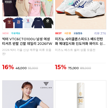
리뷰 376
빅터 VTC6CTO100U 남성 여성
미즈노 사이클론스피드3 배드민턴
티셔츠 반팔 긴팔 데일리 2026FW
화 체대입시화 인도어화 와이드 신
발
2026 빅터 가을 신상 캐주얼 의류 모음
미즈노 베스트 셀러 상품 모음전
전!
16%
15%
46,000
55,000
75,000
89,000