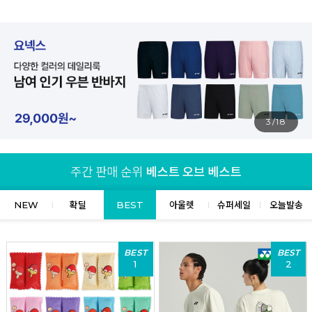
4/18
NEW
확딜
BEST
아울렛
슈퍼세일
오늘발송
BEST
BEST
1
2