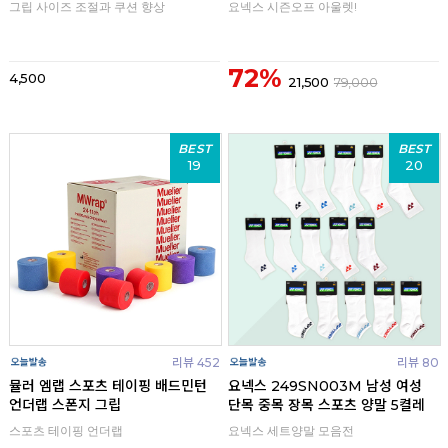
그립 사이즈 조절과 쿠션 향상
요넥스 시즌오프 아울렛!
72%
4,500
21,500
79,000
BEST
BEST
19
20
리뷰 452
리뷰 80
뮬러 엠랩 스포츠 테이핑 배드민턴
요넥스 249SN003M 남성 여성
언더랩 스폰지 그립
단목 중목 장목 스포츠 양말 5켤레
스포츠 테이핑 언더랩
요넥스 세트양말 모음전