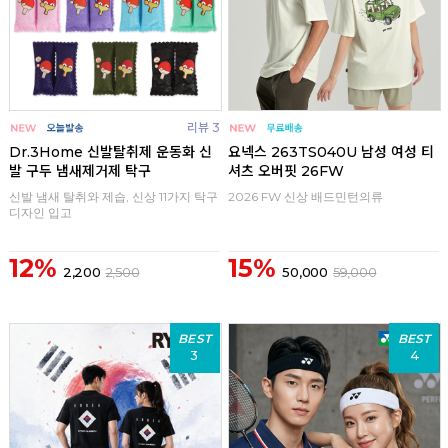
리뷰 3
Dr.3Home 신발탈취제 운동화 신
요넥스 263TS040U 남성 여성 티
발 구두 냄새제거제 탁구
셔츠 오버핏 26FW
신발 냄새 탈취와 제습, 신상 11가지 탁구
2026 FW 신상 배드민턴의류
디자인 입고
12%
15%
2,200
2,500
50,000
59,000
BEST
BEST
3
4