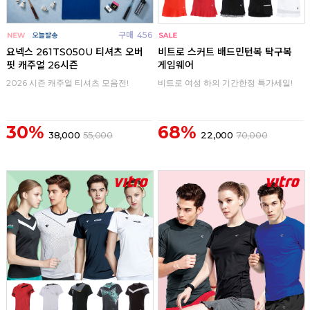
구매
456
구매
0
요넥스 261TS050U 티셔츠 오버
비트로 스커트 배드민턴복 탁구복
핏 캐주얼 26시즌
게임웨어
2026 시즌 캐주얼 티셔츠 모음전!
비트로 여성 하의 기간한정 특가세일!
30%
68%
38,000
55,000
22,000
70,000