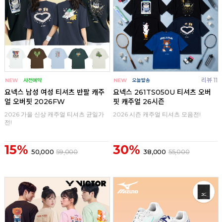
리뷰 11
요넥스 남성 여성 티셔츠 반팔 캐주
요넥스 261TS050U 티셔츠 오버
얼 오버핏 2026FW
핏 캐주얼 26시즌
2026 가을 신상 캐주얼 티셔츠 균일가
2026 시즌 캐주얼 티셔츠 모음전!
전!
15%
30%
50,000
59,000
38,000
55,000