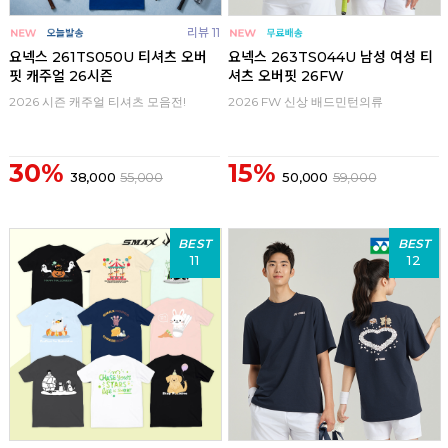
리뷰 11
요넥스 261TS050U 티셔츠 오버
요넥스 263TS044U 남성 여성 티
핏 캐주얼 26시즌
셔츠 오버핏 26FW
2026 시즌 캐주얼 티셔츠 모음전!
2026 FW 신상 배드민턴의류
30%
15%
38,000
55,000
50,000
59,000
BEST
BEST
11
12