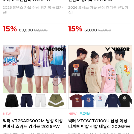
2026 요넥스 가을 신상 경기복 균일가
2026 요넥스 가을 신상 경기복 균일가
전!
전!
15%
15%
69,000
82,000
61,000
72,000
구매
0
구매
0
빅터 VT26APS002M 남성 여성
빅터 VTC6CTO100U 남성 여성
반바지 스커트 경기복 2026FW
티셔츠 반팔 긴팔 데일리 2026FW