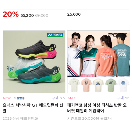
20%
25,000
55,200
69,000
구매
73
구매
56
요넥스 서박시아 GT 배드민턴화 신
패기앤코 남성 여성 티셔츠 반팔 오
발
버핏 데일리 게임웨어
2026 신상 배드민턴화
시즌오프 20,000원 균일가!