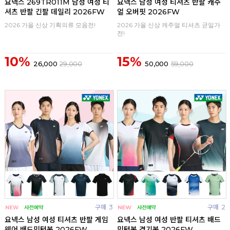
요넥스 269TR011M 남성 여성 티
요넥스 남성 여성 티셔츠 반팔 캐주
셔츠 반팔 긴팔 데일리 2026FW
얼 오버핏 2026FW
2026 가을 신상 기획의류 모음전!
2026 가을 신상 캐주얼 티셔츠 균일가
전!
10%
15%
26,000
29,000
50,000
59,000
구매
3
구매
2
요넥스 남성 여성 티셔츠 반팔 게임
요넥스 남성 여성 반팔 티셔츠 배드
웨어 배드민턴복 2026FW
민턴복 경기복 2026FW