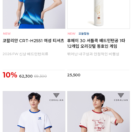
코랄리안 CRT-H2551 여성 티셔츠
후메이 30 셔틀콕 배드민턴공 1타
12개입 오리깃털 동호인 게임
2026 FW 신상 배드민턴의류
뛰어난 내구성과 안정적인 비행성
10%
25,500
62,300
69,300