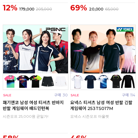
12%
69%
179,000
205,000
20,000
65,000
구매
30
구매
114
패기앤코 남성 여성 티셔츠 반바지
요넥스 티셔츠 남성 여성 반팔 긴팔
반팔 게임웨어 배드민턴복
게임웨어 253TS017M
시즌오프 25,000원 균일가!
요넥스 시즌오프 아울렛