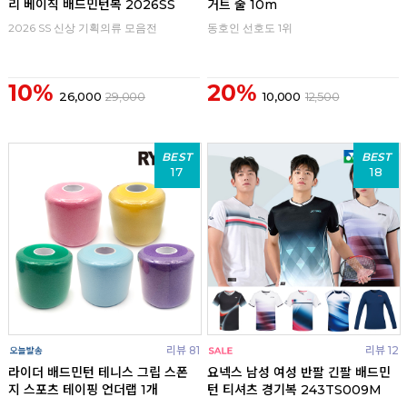
리 베이직 배드민턴복 2026SS
거트 줄 10m
2026 SS 신상 기획의류 모음전
동호인 선호도 1위
10%
20%
26,000
29,000
10,000
12,500
BEST
BEST
17
18
리뷰 81
리뷰 12
라이더 배드민턴 테니스 그립 스폰
요넥스 남성 여성 반팔 긴팔 배드민
지 스포츠 테이핑 언더랩 1개
턴 티셔츠 경기복 243TS009M