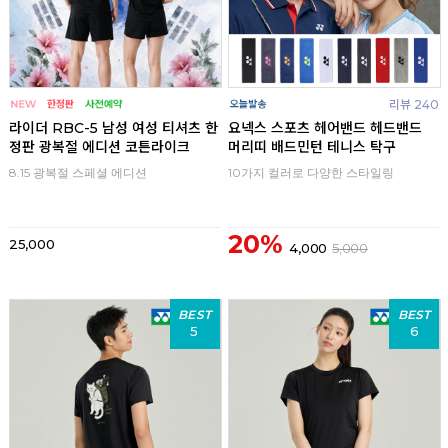
리뷰 240
라이더 RBC-5 남성 여성 티셔츠 한
요넥스 스포츠 헤어밴드 헤드밴드
정판 광복절 에디션 코튼라이크
머리띠 배드민턴 테니스 탁구
8.15 광복절 스페셜 에디션
10가지 컬러로 다양한 스타일링
20%
25,000
4,000
5,000
BEST
BEST
5
6