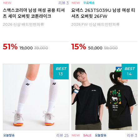
리뷰 3
스맥스코리아 남성 여성 공용 티셔
요넥스 263TS039U 남성 여성 티
츠 세미 오버핏 코튼라이크
셔츠 오버핏 26FW
2026 신상 배드민턴의류
2026 FW 신상 배드민턴의류
51%
15%
19,000
39,000
50,000
59,000
BEST
BEST
13
14
리뷰 25
리뷰 3