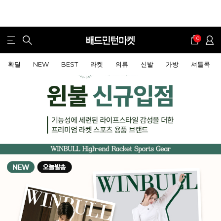
0
확딜
NEW
BEST
라켓
의류
신발
가방
셔틀콕